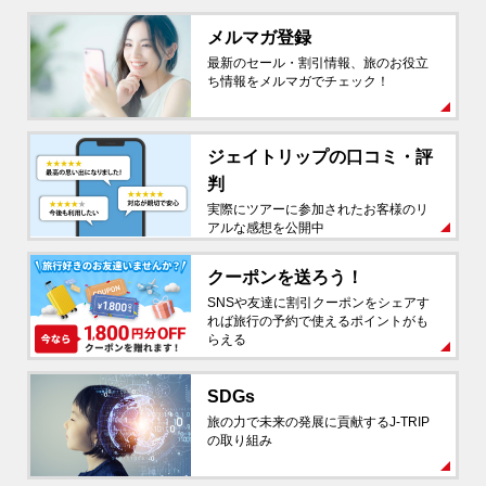
格安国内旅行・ツアー予約はジェイトリップ
メルマガ登録
最新のセール・割引情報、旅のお役立
ち情報をメルマガでチェック！
ジェイトリップの
口コミ・評
判
実際にツアーに参加されたお客様のリ
アルな感想を公開中
クーポンを送ろう！
SNSや友達に割引クーポンをシェアす
れば旅行の予約で使えるポイントがも
らえる
SDGs
旅の力で未来の発展に貢献するJ-TRIP
の取り組み