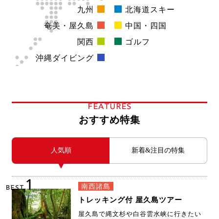
沖縄
北海道
九州
北海道スキー
奄美・屋久島
中国・四国
関西
ゴルフ
沖縄ダイビング
FEATURES
おすすめ特集
人気順
新着&注目の特集
1
南西諸島
BEST
トレッキング付 屋久島ツアー