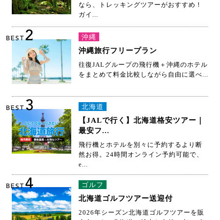
屋久島で縄文杉や白谷雲水峡に行きたい
なら、トレッキングツアーがおすすめ！
ガイ...
2
沖縄
BEST
沖縄旅行フリープラン
往復JALグループの飛行機＋沖縄のホテル
をまとめて料金比較しながら自由に選べ...
3
北海道
BEST
【JALで行く】北海道格安ツアー｜
最安フ...
飛行機とホテルを別々に予約するより断
然お得。24時間オンライン予約可能で、
e...
4
ゴルフ
BEST
北海道ゴルフツアー送迎付