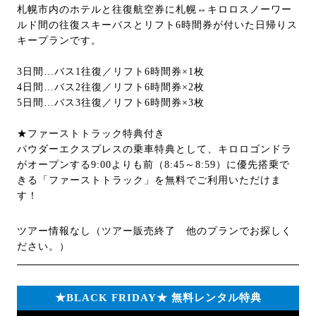
札幌市内のホテルと往復航空券に札幌⇔キロロスノーワー
ルド間の往復スキーバスとリフト6時間券が付いた日帰りス
キープランです。
3日間…バス1往復／リフト6時間券×1枚
4日間…バス2往復／リフト6時間券×2枚
5日間…バス3往復／リフト6時間券×3枚
★ファーストトラック特典付き
パウダーエクスプレスの乗車特典として、キロロゴンドラ
がオープンする9:00よりも前（8:45～8:59）に優先搭乗で
きる「ファーストトラック」を無料でご利用いただけま
す！
ツアー情報なし（ツアー販売終了 他のプランでお探しく
ださい。）
★BLACK FRIDAY★ 無料レンタル特典