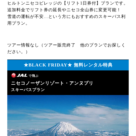
ヒルトンニセコビレッジの【リフト1日券付】プランです。
追加料金でリフト券の延長やニセコ全山券に変更可能！
雪道の運転が不安…という方にもおすすめのスキーバス利
用プラン。
ツアー情報なし（ツアー販売終了 他のプランでお探しく
ださい。）
★BLACK FRIDAY★ 無料レンタル特典
で飛ぶ
ニセコノーザンリゾート・アンヌプリ
スキーバスプラン