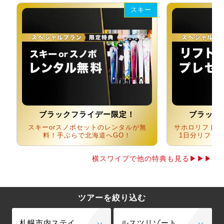
スキー
ブラックフライデー限定！
ブラック
スキーorスノボセットのレンタルが無
サホロリフト券
料！手ぶらで北海道へGO！
1日分リフト
横スワイプで他の特典も見る▶▶▶
ツアーを絞り込む
札幌市内ステイ
ルスツリゾート