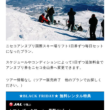
ニセコアンヌプリ国際スキー場リフト1日券ずつ毎日セット
になったプラン。
スケジュールやコンディションによって1日ずつ追加料金で
アンヌプリ券をニセコ全山券へ変更できます。
ツアー情報なし（ツアー販売終了 他のプランでお探しく
ださい。）
★BLACK FRIDAY★ 無料レンタル特典
で飛ぶ