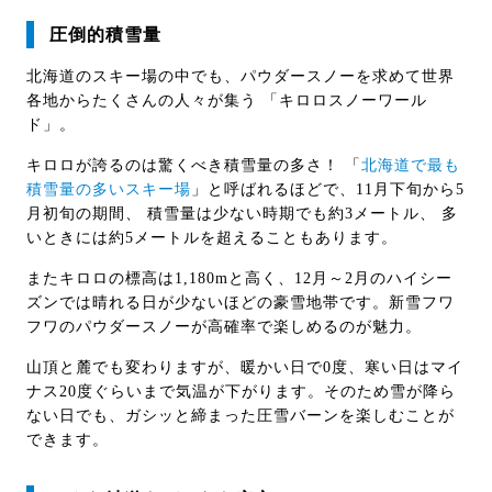
圧倒的積雪量
北海道のスキー場の中でも、パウダースノーを求めて世界
各地からたくさんの人々が集う 「キロロスノーワール
ド」。
キロロが誇るのは驚くべき積雪量の多さ！ 「
北海道で最も
積雪量の多いスキー場
」と呼ばれるほどで、11月下旬から5
月初旬の期間、 積雪量は少ない時期でも約3メートル、 多
いときには約5メートルを超えることもあります。
またキロロの標高は1,180mと高く、12月～2月のハイシー
ズンでは晴れる日が少ないほどの豪雪地帯です。新雪フワ
フワのパウダースノーが高確率で楽しめるのが魅力。
山頂と麓でも変わりますが、暖かい日で0度、寒い日はマイ
ナス20度ぐらいまで気温が下がります。そのため雪が降ら
ない日でも、ガシッと締まった圧雪バーンを楽しむことが
できます。