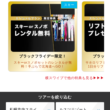
スキー
ブラックフライデー限定！
ブラック
スキーorスノボセットのレンタルが無
サホロリフト券
料！手ぶらで北海道へGO！
1日分リフト
横スワイプで他の特典も見る▶▶▶
ツアーを絞り込む
札幌市内ステイ
ルスツリゾート