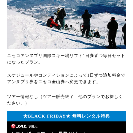
ニセコアンヌプリ国際スキー場リフト1日券ずつ毎日セット
になったプラン。
スケジュールやコンディションによって1日ずつ追加料金で
アンヌプリ券をニセコ全山券へ変更できます。
ツアー情報なし（ツアー販売終了 他のプランでお探しく
ださい。）
★BLACK FRIDAY★ 無料レンタル特典
で飛ぶ