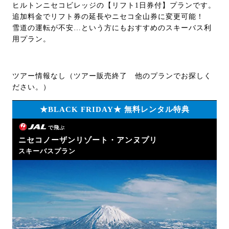
ヒルトンニセコビレッジの【リフト1日券付】プランです。
追加料金でリフト券の延長やニセコ全山券に変更可能！
雪道の運転が不安…という方にもおすすめのスキーバス利
用プラン。
ツアー情報なし（ツアー販売終了 他のプランでお探しく
ださい。）
★BLACK FRIDAY★ 無料レンタル特典
で飛ぶ
ニセコノーザンリゾート・アンヌプリ
スキーバスプラン