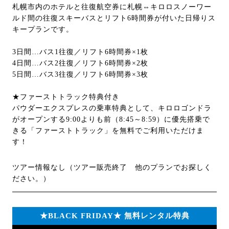
札幌市内のホテルと往復航空券に札幌⇔キロロスノーワー
ルド間の往復スキーバスとリフト6時間券が付いた日帰りス
キープランです。
3日間…バス1往復／リフト6時間券×1枚
4日間…バス2往復／リフト6時間券×2枚
5日間…バス3往復／リフト6時間券×3枚
★ファーストトラック特典付き
パウダーエクスプレスの乗車特典として、キロロゴンドラ
がオープンする9:00よりも前（8:45～8:59）に優先搭乗で
きる「ファーストトラック」を無料でご利用いただけま
す！
ツアー情報なし（ツアー販売終了 他のプランでお探しく
ださい。）
★BLACK FRIDAY★ 無料レンタル特典