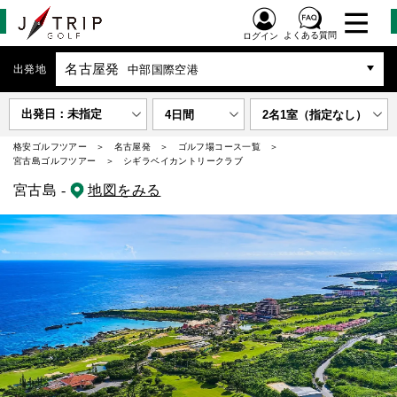
よくある質問
ログイン
名古屋発
出発地
中部国際空港
出発日：未指定
4日間
2名1室（指定なし）
格安ゴルフツアー
名古屋発
ゴルフ場コース一覧
宮古島ゴルフツアー
シギラベイカントリークラブ
宮古島 -
地図をみる