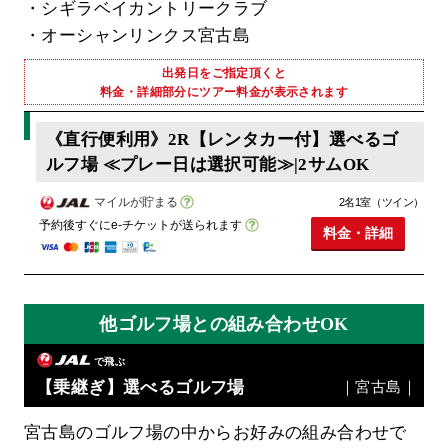
・シギラベイカントリークラブ
・オーシャンリンクス宮古島
出発日をご指定頂くと
料金・詳細部分にツアー料金が表示されます
《直行便利用》2R【レンタカー付】選べるゴ
ルフ場 ≪プレー日は選択可能≫|2サムOK
マイルが貯まる
2名1室（ツイン）
予約後すぐにe-チケットが送られます
料金・詳細
他ゴルフ場との組み合わせOK
で飛ぶ
【乗継ぎ】選べるゴルフ場
｜宮古島｜
宮古島のゴルフ場の中からお好みの組み合わせで