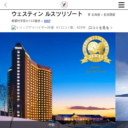
ウェスティン ルスツリゾート
北海道 > 虻田郡留
寿都村字泉川133番地 >
MAP
4.1 口コミ数：425件
口コミを見る
外観