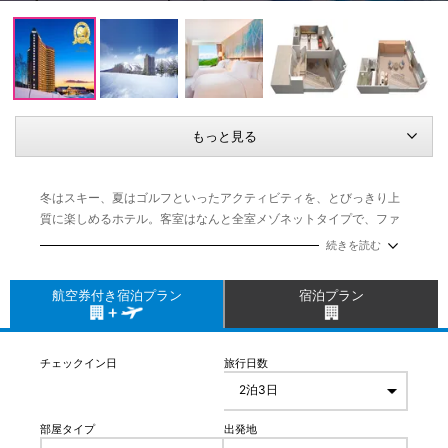
もっと見る
冬はスキー、夏はゴルフといったアクティビティを、とびっきり上
質に楽しめるホテル。客室はなんと全室メゾネットタイプで、ファ
ミリーやグループでのステイにも最適。ショップなども充実した館
続きを読む
内には大浴場もあり、スポーツでの疲れを心地よく癒やせます。
航空券付き宿泊プラン
宿泊プラン
チェックイン日
旅行日数
部屋タイプ
出発地