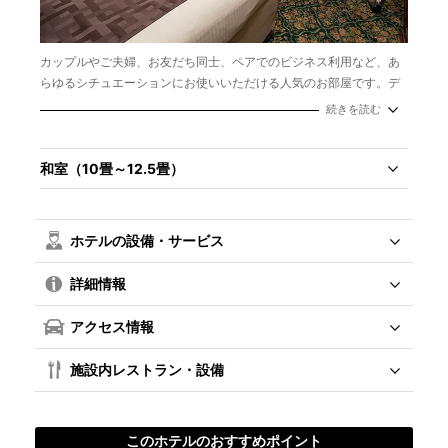
カップルやご夫婦、お友だち同士、ペアでのビジネス利用など、あ
らゆるシチュエーションにお使いいただける人気のお部屋です。デ
スクのほかにテーブルとチェア２脚をレイアウト。充実の設備・ア
続きを読む
メニティとともに、くつろぎの旭川ステイをお楽しみください。
和室（10畳～12.5畳）
ホテルの設備・サービス
詳細情報
アクセス情報
施設内レストラン・設備
このホテルのおすすめポイント