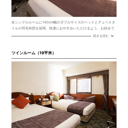
全シングルルームに140cm幅のダブルサイズのベッドとデュベスタ
イルの羽毛布団を採用。快適におやすみいただけるよう、お好みで
お選びいただける枕もご用意しています。インターネット接続、広
続きを読む
いデスク、ズボンプレッサーなどでビジネスのお客さまをサポート
いたします。
ツインルーム（19平米）