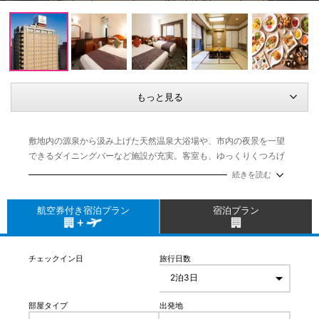
もっと見る
敷地内の源泉から汲み上げた天然温泉大浴場や、市内の夜景を一望
できるダイニングバーなど施設が充実。客室も、ゆっくりくつろげ
る落ち着いた色調。JR旭川駅から徒歩3分という便利なロケーショ
続きを読む
ンで旭川滞在の時間を有意義に過ごせます。
航空券付き宿泊プラン
宿泊プラン
チェックイン日
旅行日数
部屋タイプ
出発地