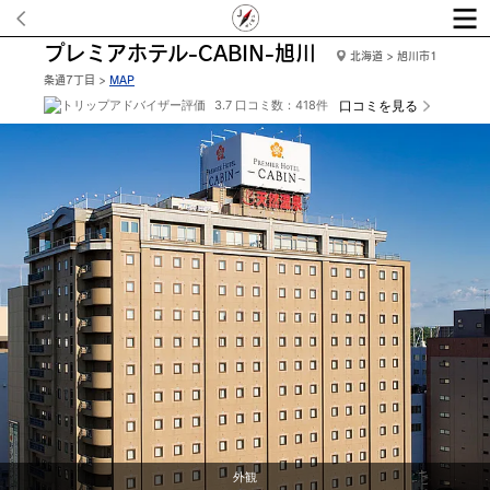
プレミアホテル-CABIN-旭川
北海道 > 旭川市1
条通7丁目 >
MAP
3.7 口コミ数：418件
口コミを見る
外観
シングルル