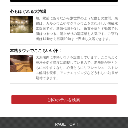
心もほぐれる大浴場
旭川駅前にありながら別世界のような癒しの空間。泉
質は、カルシウムやマグネシウムを含む珍しい炭酸水
素塩泉です。新陳代謝を促し、角質を落とす効果でお
肌はつるつる。湯上がりの清涼感も人気です。ご宿泊
者は14時から翌朝10時まで夜通し入浴できます。
本格サウナでここちいい汗！
大浴場内に本格サウナを設置しています。ここちよく
発汗を促す温度に調整しているので、老廃物が汗とと
もに出やすくなり、心身ともにリフレッシュ！ストレ
ス解消や安眠、アンチエイジングなどうれしい効果が
期待できます。
別のホテルを検索
PAGE TOP ↑