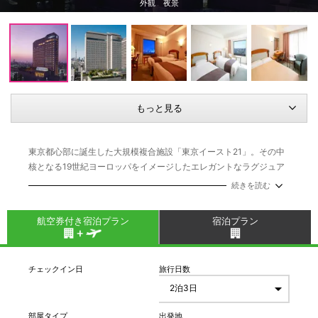
外観 夜景
もっと見る
東京都心部に誕生した大規模複合施設「東京イースト21」。その中
核となる19世紀ヨーロッパをイメージしたエレガントなラグジュア
リーホテル。東京ディズニーリゾートへの無料送迎バスや東京スカ
続きを読む
イツリーへの直通バスなどアクセスも良好です。
航空券付き宿泊プラン
宿泊プラン
チェックイン日
旅行日数
部屋タイプ
出発地