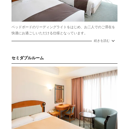
ベッドボードのリーディングライトをはじめ、お二人でのご滞在を
快適にお過ごしいただける仕様となっています。
広さ：洋室 約27.0㎡
続きを読む
定員数：1室2-3名
ベッドサイズ：W 1100mm × L 2000mm エキストラベッド
W9000ｍｍ×1台
セミダブルルーム
※未就学児の添寝は2名様まで。