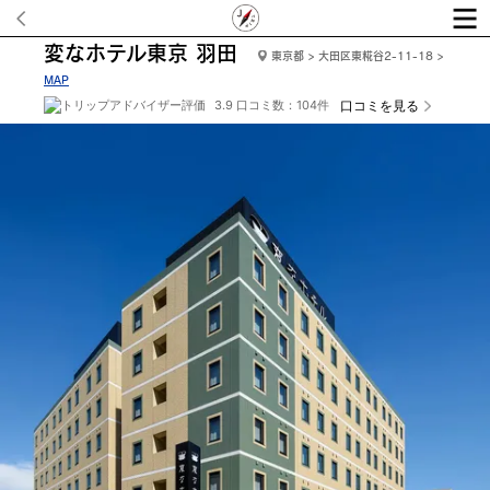
変なホテル東京 羽田
東京都 > 大田区東糀谷2-11-18 >
MAP
3.9 口コミ数：104件
口コミを見る
フロント・ロビー