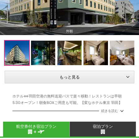
もっと見る
ホテル⇔羽田空港の無料送迎バスで楽々移動！レストランは早朝
5:30オープン！朝食BOXご用意も可能。【変なホテル東京 羽田】
は、世界最先端のロボット&テクノロジーを駆使して皆さまの快適な
続きを読む
ステイを演出致します。
航空券付き宿泊プラン
宿泊プラン