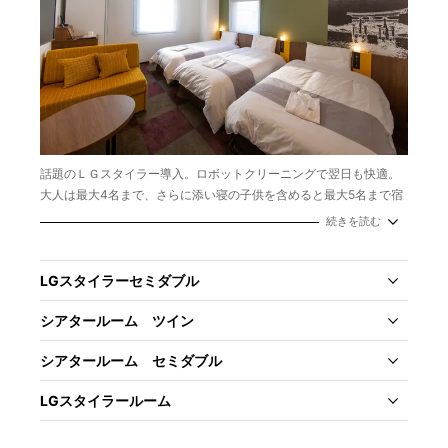
話題のＬＧスタイラー導入。ロボットクリーニングで翌日も快適。
大人は最大4名まで、さらに添い寝の子供を含めると最大5名まで宿
泊可能です。
続きを読む
広さ：24.18㎡
ベッドタイプ：ベッド3台、ソファベッド１台
ベッドサイズ：幅100cm×長さ195cm（ソファベッドも同サイズ）
LGスタイラーセミダブル
シアタールーム ツイン
シアタールーム セミダブル
LGスタイラールーム