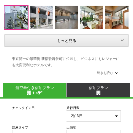
もっと見る
東京随一の繁華街 新宿歌舞伎町に位置し、ビジネスにもレジャーに
も大変便利なホテルです。
落ち着いた雰囲気と心温まるおもてなしで、都会の喧噪を気にする
続きを読む
事なくお過ごしいただけます。
航空券付き宿泊プラン
宿泊プラン
チェックイン日
旅行日数
部屋タイプ
出発地