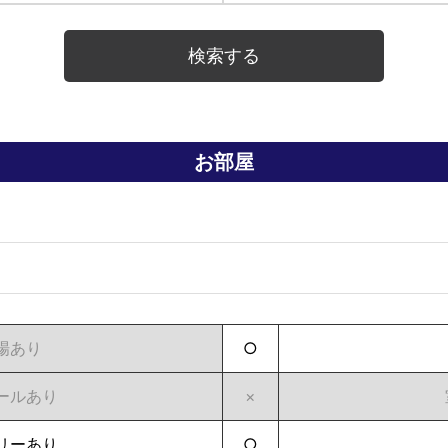
お部屋
場あり
○
ールあり
×
リーあり
○