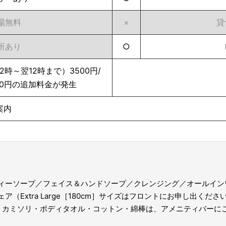
場無料
×
貸
所あり
○
時～翌12時まで）3500円/
00円の追加料金が発生
案内
ィーソープ／フェイス＆ハンドソープ／クレンジング／オールイン
Extra Large［180cm］サイズはフロントにお申し出くださ
カミソリ・ボディタオル・コットン・綿棒は、アメニティバーに