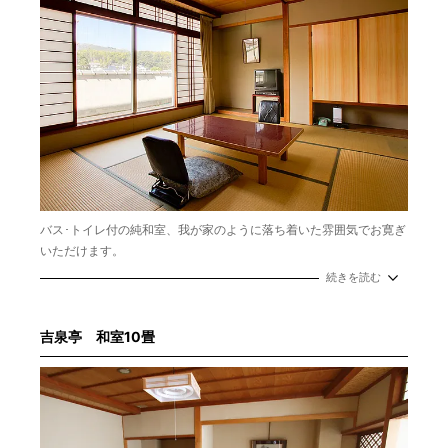
バス･トイレ付の純和室、我が家のように落ち着いた雰囲気でお寛ぎ
いただけます。
面積：8畳
続きを読む
定員：2～3名
布団
吉泉亭 和室10畳