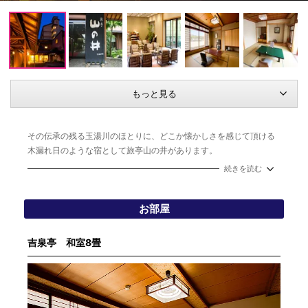
もっと見る
その伝承の残る玉湯川のほとりに、どこか懐かしさを感じて頂ける
木漏れ日のような宿として旅亭山の井があります。
温泉はホテル玄関先の玉湯川の河原にも足湯があるほど間近の源泉
続きを読む
から、こんこんと溢れるいにしえの湯の温泉浪漫をご満喫いただけ
ます。また日本旅館ならではのお食事は、日本海の新鮮な海の幸
お部屋
を、料理人が丹精込めてお造りすることを心がけております。
吉泉亭 和室8畳