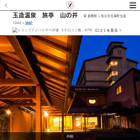
玉造温泉 旅亭 山の井
島根県 > 松江市玉湯町玉造
1042 >
MAP
3.5 口コミ数：87件
口コミを見る
玄関