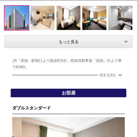
もっと見る
JR「高知」駅南口より徒歩約5分。高知自動車道「高知」ICより車
で約9分。
「高知龍馬」空港より「高知駅前」まで空港連絡バスで約24分。
続きを読む
コンフォートのこだわりならではの快眠サポートグッズもご用意。
チョイスピロー、チョイスベッドパッド、チョイスフットピローな
お部屋
ど。ビジネスホテルとは思えない快適を是非味わってみて下さい！
ダブルスタンダード