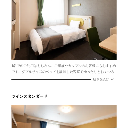
1名でのご利用はもちろん、ご家族やカップルのお客様にもおすすめ
です。ダブルサイズのベッドを設置した客室でゆったりとおくつろ
ぎください。可動式のデスクと無料インターネット接続はビジネス
続きを読む
でのご利用にも最適です。
広さ：15～17㎡
定員：1～2名
ツインスタンダード
ベッドサイズ：幅140cm ×１台