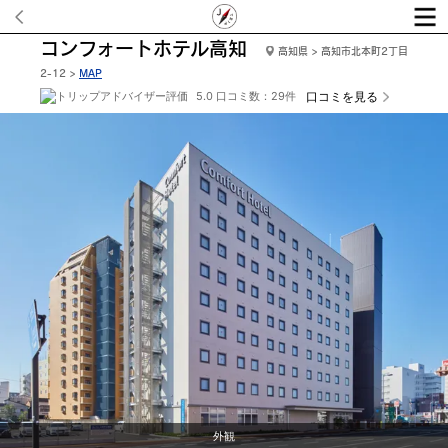
コンフォートホテル高知
高知県 > 高知市北本町2丁目
2-12 >
MAP
5.0 口コミ数：29件
口コミを見る
外観
ロ