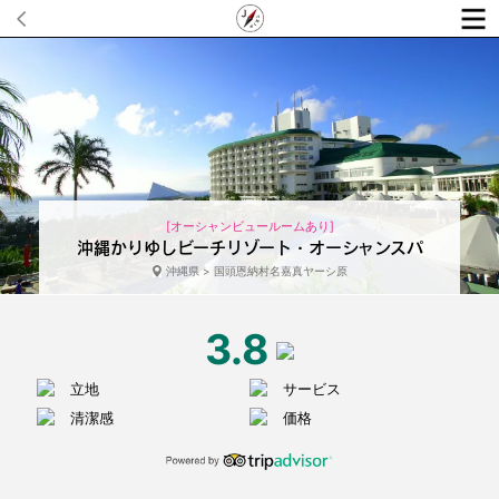
[オーシャンビュールームあり]
沖縄かりゆしビーチリゾート・オーシャンスパ
沖縄県 > 国頭恩納村名嘉真ヤーシ原
3.8
立地
サービス
清潔感
価格