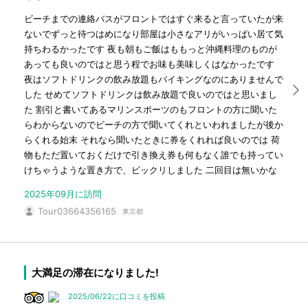
ビーチまでの連絡バスがフロントではすぐ来ると言っていたが来
ないでずっと待つはめになり部屋は小さなアリがいっぱい居て気
持ちわるかったです 夜も朝もご飯はももっと沖縄料理のものが
あっても良いのではと思う程でお味も美味しくはなかったです
夜はソフトドリンクの飲み放題もバイキングなのにありませんで
した せめてソフトドリンクは飲み放題で良いのではと思いまし
た 割引と書いてあるマリンスポーツのもフロントの方に聞いた
らわからないのでビーチの方で聞いてくれといわれましたが後か
らくれる始末 それなら聞いたときに券をくれれば良いのでは 荷
物もただ置いておくだけで引き換え券も何もなく誰でも持ってい
けちゃうような置き方で、ビックリしました 二回目は無いかな
2025年09月に訪問
Tour03664356165
東京都
大満足の滞在になりました!
2025/06/22に口コミを投稿