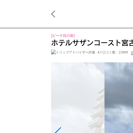
[ビーチ目の前]
ホテルサザンコースト宮
4.1 口コミ数：239件