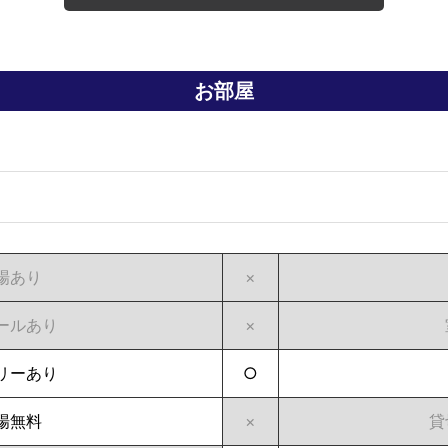
お部屋
場あり
×
ールあり
×
リーあり
○
場無料
×
貸