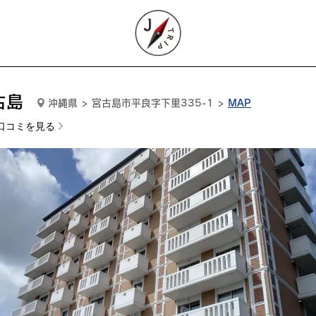
古島
沖縄県 > 宮古島市平良字下里335-1 >
MAP
口コミを見る