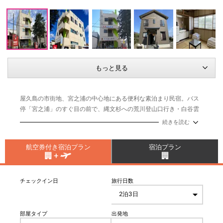
もっと見る
屋久島の市街地、宮之浦の中心地にある便利な素泊まり民宿。バス
停「宮之浦」のすぐ目の前で、縄文杉への荒川登山口行き・白谷雲
水峡行きが発着しています。
続きを読む
航空券付き宿泊プラン
宿泊プラン
チェックイン日
旅行日数
部屋タイプ
出発地