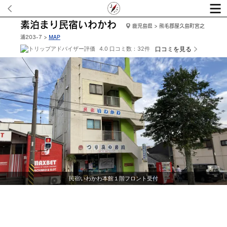
素泊まり民宿いわかわ
鹿児島県 > 熊毛郡屋久島町宮之
浦203-7 >
MAP
4.0 口コミ数：32件
口コミを見る
宿いわかわ本館１階フロント受付