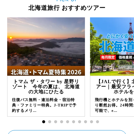
北海道旅行 おすすめツアー
トマム ザ・タワー by 星野リ
【JALで行く】
ゾート 今年の夏は、 北海道
アー｜最安フラ
の大地にひたる
ホテルを
往復バス無料・連泊料金・宿泊特
飛行機とホテルを別
典・ファミリー特典。J-TRIPで予
り断然お得。24時
約するメリ...
可能で、e...