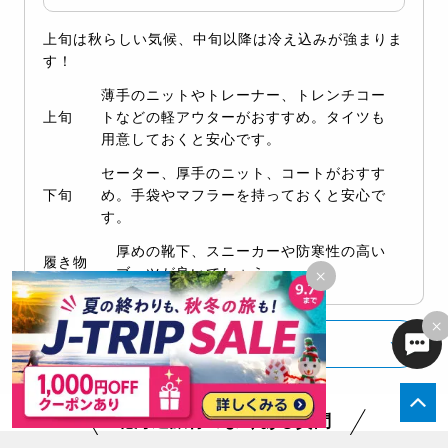
上旬は秋らしい気候、中旬以降は冷え込みが強まりま
す！
薄手のニットやトレーナー、トレンチコー
上旬
トなどの軽アウターがおすすめ。タイツも
用意しておくと安心です。
セーター、厚手のニット、コートがおすす
下旬
め。手袋やマフラーを持っておくと安心で
す。
厚めの靴下、スニーカーや防寒性の高い
履き物
×
ブーツが良いでしょう。
×
もっと見る
北海道旅行のよくある質問