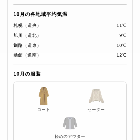
10月の各地域平均気温
札幌（道央）
11℃
旭川（道北）
9℃
釧路（道東）
10℃
函館（道南）
12℃
10月の服装
コート
セーター
軽めのアウター