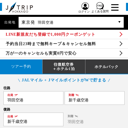
よくある質問
ログイン
東京発
出発地
羽田空港
LINE新規友だち登録で1,000円クーポンゲット
予約当日23時まで無料キープ＆キャンセル無料
万が一のキャンセルも実質0円で安心
往復航空券
ツアー予約
ホテルパック
＋ホテル1泊
JALマイル + JマイルポイントがWで貯まる
往路
出発
到着
羽田空港
新千歳空港
復路
到着
出発
新千歳空港
羽田空港