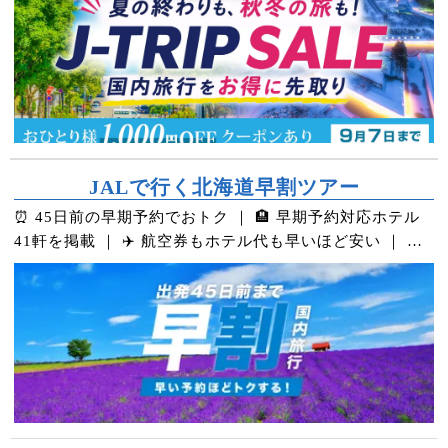
JALで行く北海道早割ツアー
⏰ 45日前の早期予約でおトク ｜ 🏨 早期予約対応ホテル
41軒を掲載 ｜ ✈️ 航空券もホテル代も早いほど安い ｜ 💰
万が一のキャンセル料も実質0円