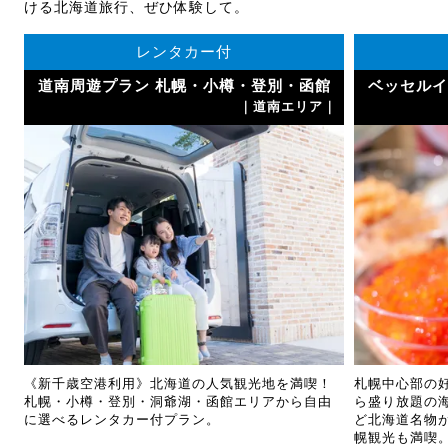
ける北海道旅行、ぜひ体験して。
レンタカー付
道南周遊プラン 札幌・小樽・登別・函館
ベッセルイ
｜
｜道南エリア｜
《新千歳空港利用》北海道の人気観光地を満喫！
札幌中心部の
札幌・小樽・登別・洞爺湖・函館エリアから自由
ら盛り放題の
に選べるレンタカー付プラン。
ど北海道名物
幌観光も満喫