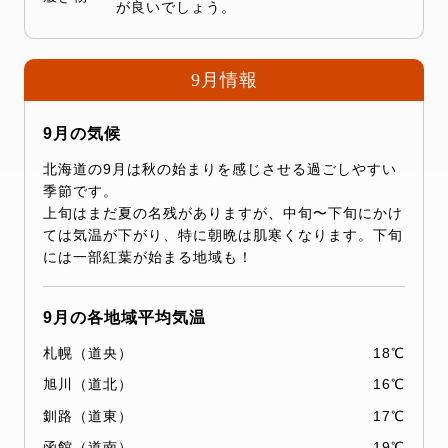
が良いでしょう。
9月情報
9月の気候
北海道の9月は秋の始まりを感じさせる過ごしやすい
季節です。
上旬はまだ夏の名残がありますが、中旬〜下旬にかけ
ては気温が下がり、特に朝晩は肌寒くなります。下旬
には一部紅葉が始まる地域も！
9月の各地域平均気温
札幌（道央）
18℃
旭川（道北）
16℃
釧路（道東）
17℃
函館（道南）
19℃