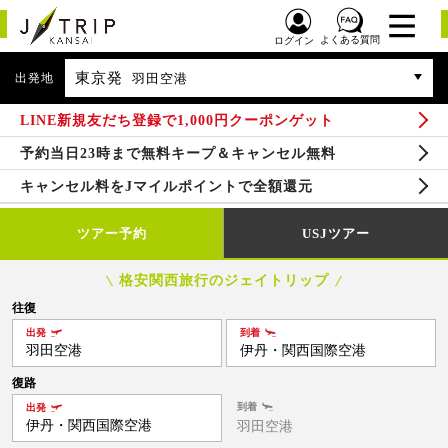
よくある質問
ログイン
東京発
出発地
羽田空港
LINE新規友だち登録で1,000円クーポンゲット
予約当日23時まで無料キープ＆キャンセル無料
キャンセル料をJマイルポイントで全額還元
ツアー予約
USJツアー
格安関西旅行のジェイトリップ
往復
出発
到着
羽田空港
伊丹・関西国際空港
復路
到着
出発
伊丹・関西国際空港
羽田空港