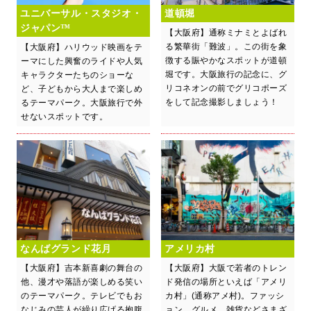
ユニバーサル・スタジオ・
道頓堀
ジャパン™
【大阪府】通称ミナミとよばれ
る繁華街「難波」。この街を象
【大阪府】ハリウッド映画をテ
徴する賑やかなスポットが道頓
ーマにした興奮のライドや人気
堀です。大阪旅行の記念に、グ
キャラクターたちのショーな
リコネオンの前でグリコポーズ
ど、子どもから大人まで楽しめ
をして記念撮影しましょう！
るテーマパーク。大阪旅行で外
せないスポットです。
なんばグランド花月
アメリカ村
【大阪府】吉本新喜劇の舞台の
【大阪府】大阪で若者のトレン
他、漫才や落語が楽しめる笑い
ド発信の場所といえば「アメリ
のテーマパーク。テレビでもお
カ村」(通称アメ村)。ファッシ
なじみの芸人が繰り広げる抱腹
ョン、グルメ、雑貨などさまざ