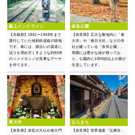
蹴上インクライン
奈良公園
【京都府】1891〜1948年まで
【奈良県】広大な敷地内に「東
運行していた傾斜鉄道線の跡地
大寺」や「春日大社」などの寺
です。春には、路沿いの坂道に
社が建っている「奈良公園」。
辺りを埋め尽くすような約90本
周囲には豊かな緑が残ってお
のソメイヨシノが見事なアーチ
り、公園内に1000頭以上の鹿が
を作ります。
生息しています。
東大寺
ならまち
【奈良県】奈良の大仏や南大門
【奈良県】世界遺産「元興寺」