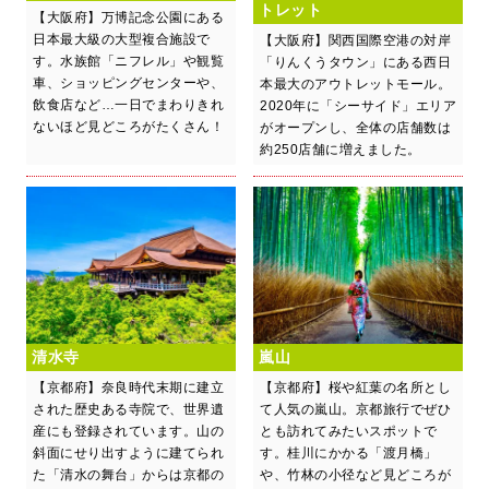
トレット
【大阪府】万博記念公園にある
日本最大級の大型複合施設で
【大阪府】関西国際空港の対岸
す。水族館「ニフレル」や観覧
「りんくうタウン」にある西日
車、ショッピングセンターや、
本最大のアウトレットモール。
飲食店など…一日でまわりきれ
2020年に「シーサイド」エリア
ないほど見どころがたくさん！
がオープンし、全体の店舗数は
約250店舗に増えました。
清水寺
嵐山
【京都府】奈良時代末期に建立
【京都府】桜や紅葉の名所とし
された歴史ある寺院で、世界遺
て人気の嵐山。京都旅行でぜひ
産にも登録されています。山の
とも訪れてみたいスポットで
斜面にせり出すように建てられ
す。桂川にかかる「渡月橋」
た「清水の舞台」からは京都の
や、竹林の小径など見どころが