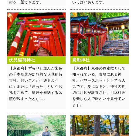
街を一望できます。
いっぱいあります。
伏見稲荷神社
貴船神社
【京都府】ずらりと並んだ朱色
【京都府】京都の奥座敷として
の千本鳥居が幻想的な伏見稲荷
知られている、貴船にある神
大社。願いごとが「通るよう
社。パワースポットとしても人
に」または「通った」というお
気です。夏になると、神社の周
礼をこめて、鳥居を奉納する習
辺に川床が設置され、川床料理
慣が広まったとか…。
を楽しむ人で賑わいを見せてい
ます。