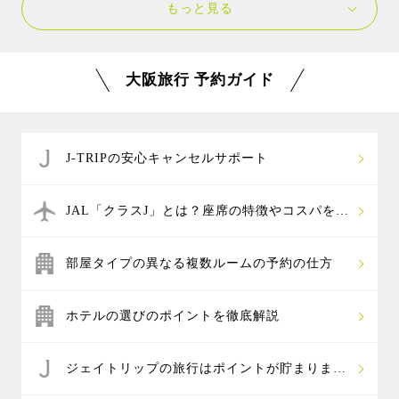
もっと見る
乗り放題になり、大阪城など約40ヶ所の人気施設が無
ディスカバリー・センター大阪など天候に左右されず
料になる
「大阪周遊パス」
がおすすめです。
に遊べる施設がおすすめです。また、人形遊びが好き
神戸や京都にも行くなら、阪急電車と阪神電車が乗り
なお子様には堺市にあるハーベストの丘（シルバニア
大阪旅行 予約ガイド
放題になる
「阪急阪神１day パス」
がお得です。
パーク）や、電車好きのお子様には、京都嵐山にある
また、京都市内の観光には、乗り放題のほかお得な割
嵯峨野のトロッコ列車や京都鉄道博物館もおすすめで
引や特典が貰える
「地下鉄・バス1日券」
が便利です。
す。
関西空港を利用する場合は、南海電車の特急ラピート
J-TRIPの安心キャンセルサポート
と大阪、京都、神戸、奈良へのアクセスがセットにな
った
お得なきっぷ
もあります。
JAL「クラスJ」とは？座席の特徴やコスパを解
説
部屋タイプの異なる複数ルームの予約の仕方
ホテルの選びのポイントを徹底解説
ジェイトリップの旅行はポイントが貯まりま
す！