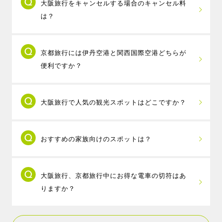
大阪旅行をキャンセルする場合のキャンセル料
ムジンバスを利用すれば約25分～35分（730円）で行
は？
けます。
関西国際空港から大阪市内までは、電車で約40分～1時
取消時に、規定のキャンセル料が発生します
間（なんばまで970円、大阪駅まで1,170円）で行けま
京都旅行には伊丹空港と関西国際空港どちらが
が、MY-TRIP会員特典として、支払ったキャンセル料
す。（詳しくは公式HPでご確認ください）
便利ですか？
を全額ポイントで還元する
安心キャンセルサポート
を
実施しております。
京都旅行には伊丹空港のご利用が便利です。伊
大阪旅行で人気の観光スポットはどこですか？
丹空港から京都駅までは直通リムジンバスで約55分
（1,500円）で行けます。
大阪旅行といえば、グリコの看板で有名な道頓
関西国際空港からは京都駅（八条口）までリムジンバ
おすすめの家族向けのスポットは？
堀や、コテコテの大阪を感じる新世界、大阪市内を見
スで約1時間半（2,800円）、JR特急で約1時間20分
渡せるシンボルである通天閣、世界最大級の水族館で
（3,060円）かかります。
関西旅行でファミリーに一番人気のスポットは
ある海遊館や、名城と呼ばれる大阪城、大人気テーマ
（詳しくは公式HPでご確認ください）
大阪旅行、京都旅行中にお得な電車の切符はあ
ユニバーサル・スタジオ・ジャパンですが、関西には
パークであるユニバーサル・スタジオ・ジャパンなど
りますか？
他にも家族向けのスポットがたくさんあります。
が人気の観光スポットです。
子供連れの場合気になるのは天候ですが、海遊館やニ
大阪観光なら、大阪メトロ・大阪シティバスが
フレル、カップヌードルミュージアムやレゴランド・