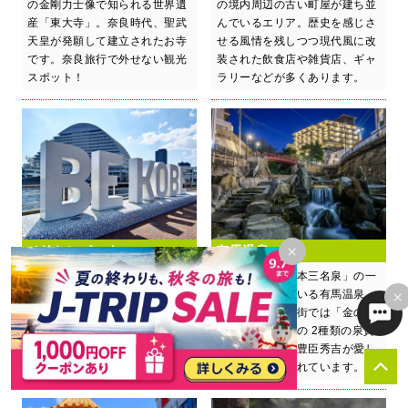
の金剛力士像で知られる世界遺
の境内周辺の古い町屋が建ち並
産「東大寺」。奈良時代、聖武
んでいるエリア。歴史を感じさ
天皇が発願して建立されたお寺
せる風情を残しつつ現代風に改
です。奈良旅行で外せない観光
装された飲食店や雑貨店、ギャ
スポット！
ラリーなどが多くあります。
×
メリケンパーク
有馬温泉
【兵庫県】夜はライトアップが
【兵庫県】「日本三名泉」の一
×
美しいロマンチックなスポッ
つにも選ばれている有馬温泉。
ト。「BE KOBE」のモニュメ
風情がある温泉街では「金の
ント前での記念撮影は必須！海
湯」「銀の湯」の 2種類の泉質
を眺めてまったりするのもおす
が楽しめます。豊臣秀吉が愛し
すめです。
たことでも知られています。