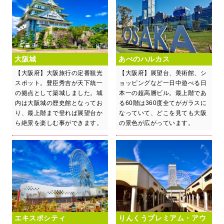
大阪城
あべのハルカス
【大阪府】大阪旅行の定番観光
【大阪府】展望台、美術館、シ
スポット。豊臣秀吉が天下統一
ョッピングなど一日中遊べる日
の拠点として築城しました。城
本一の超高層ビル。最上階であ
内は大阪城の歴史館となってお
る60階は360度全てがガラスに
り、最上階まで登れば展望台か
なっていて、どこを見ても大阪
ら絶景を楽しむ事ができます。
の景色が広がっています。
エキスポシティ
りんくうプレミアム・アウ