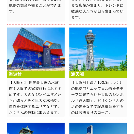
絶倒の舞台を観ることができま
まな店舗が集まり、トレンドに
す。
敏感な人たちが日々集まってい
ます。
海遊館
通天閣
【大阪府】 世界最大級の水族
【大阪府】高さ103.3m、パリ
館！大阪での家族旅行におすす
の凱旋門とエッフェル塔をモチ
めです。大きなジンベエザメた
ーフに建てられた大阪のシンボ
ちが悠々と泳ぐ巨大な水槽や、
ル「通天閣」。ビリケンさんの
自然を体感するエリアなどで、
足の裏をなでて記念撮影をする
たくさんの感動に出合えます。
のはお決まりのコース。