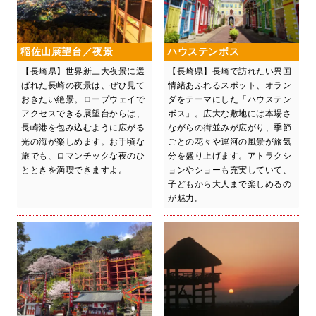
稲佐山展望台／夜景
ハウステンボス
【長崎県】世界新三大夜景に選
【長崎県】長崎で訪れたい異国
ばれた長崎の夜景は、ぜひ見て
情緒あふれるスポット、オラン
おきたい絶景。ロープウェイで
ダをテーマにした「ハウステン
アクセスできる展望台からは、
ボス」。広大な敷地には本場さ
長崎港を包み込むように広がる
ながらの街並みが広がり、季節
光の海が楽しめます。お手頃な
ごとの花々や運河の風景が旅気
旅でも、ロマンチックな夜のひ
分を盛り上げます。アトラクシ
とときを満喫できますよ。
ョンやショーも充実していて、
子どもから大人まで楽しめるの
が魅力。