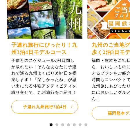
子連れ旅行にぴったり！九
九州のご当地
州3泊4日モデルコース
歩く2泊3日モ
子供とのスケジュールが4日間し
福岡・熊本を2泊3
か取れない！そんなあなたに子連
ら、おいしいもの
れで巡る九州よくばり3泊4日を提
えるプランをご紹介
案します！「楽しかったね」が思
時間もコンパクト
い出になる体験アクティビティを
九州旅にもぴった
織り交ぜて、九州旅行をご紹介！
にはおいしいグル
ん！
子連れ九州旅行3泊4日
福岡熊本グ