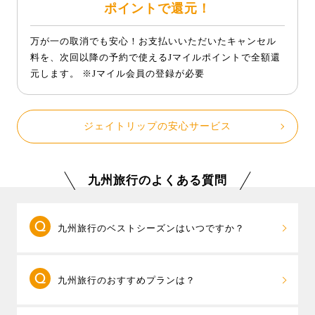
ポイントで還元！
万が一の取消でも安心！お支払いいただいたキャンセル
料を、次回以降の予約で使えるJマイルポイントで全額還
元します。 ※Jマイル会員の登録が必要
ジェイトリップの安心サービス
九州旅行のよくある質問
九州旅行のベストシーズンはいつですか？
四季折々の魅力が詰まった九州。夏は福岡の
九州旅行のおすすめプランは？
「博多祇園山笠」や熊本の「山鹿灯籠まつり」など、
伝統行事が各地で開催され、祭りの熱気に包まれま