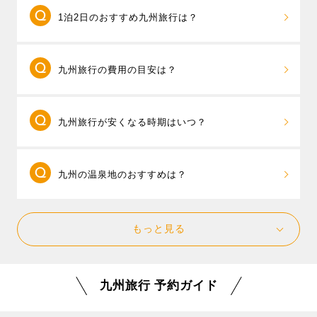
福岡県と大分県、福岡県と長崎県と佐賀県など2
す。秋は紅葉の名所、大分・耶馬溪や宮崎・高千穂峡
1泊2日のおすすめ九州旅行は？
つ以上の県をまたいだ周遊旅行が売れ筋です。「
九州
の彩り豊かな景色が人気。冬は温泉とともに、福岡名
周遊フリープラン
」なら、 旅先では終日自由行動、お
物のもつ鍋や水炊きで心も体もぽかぽかに。春には、
1泊2日で楽しみたい場合は、行きたい県は1つに
客様のご希望に合わせて空港やフライト、ホテルを組
長崎・ハウステンボスのチューリップやバラ、福岡・
九州旅行の費用の目安は？
して、滞在時間を重視した旅行プランを立てましょ
み合わせて自分だけの自由なツアーが作れるパックツ
河内藤園の藤棚、海の中道海浜公園のネモフィラと桜
う。
朝発プラン
なら1泊2日でも滞在時間を長く確保で
アーです。さらに、必要に応じてレンタカー付きも選
など、花めぐりもおすすめです。
東京発・2泊3日のパックツアーの平均予算は4万
きるのでおすすめです。
べるので、行きたいエリアや旅行の目的に合わせて自
九州旅行が安くなる時期はいつ？
円台〜、出発直前や、夏休み、年末年始など高めの時
例えば長崎県のハウステンボスと長崎市内を一度に楽
由にスケジュールを組むことができます。
期は5万円台～が旅行代金の目安となります。11/6現
しみたい場合には、1日目にハウステンボス、宿泊は長
九州内でも人気のテーマパーク「ハウステンボス」の
飛行機とホテルがセットになったパックツアー
在、20,700円が最安値となっています。（参考：東京
崎市内のホテルを選ぶと、夜は長崎新地中華街でグル
1DAYパスが付いた九州周遊プランもありますので、ハ
九州の温泉地のおすすめは？
は、空席状況により料金が変動します。ツアー料金を
発 1泊2日 2名1室ツインルームの場合）
メを楽しみ、翌日は長崎市内観光というスケジュール
ウステンボスをあわせて楽しむのもおすすめです。
安く抑えるには、早期予約、出発日間際の予約では空
が楽しめます。 また、別府温泉や湯布院温泉、黒川温
九州にたくさんある温泉地の中から、じっくり
席が多い時間帯の飛行機を選ぶことをおすすめしま
泉といった温泉地に滞在するなら、外湯巡りで宿泊ホ
もっと見る
滞在をして湯めぐりや観光を楽しめる温泉地をご紹介
す。また、人気の日程をずらして、ゴールデンウィー
テル以外の温泉も楽しみ、温泉街をのんびり散策する
いたします。 大分県の
別府温泉
や
湯布院温泉
、熊本県
ク明け～6月の梅雨時期、お正月明けの1月～2月などは
温泉旅行がおすすめです。
の
黒川温泉
などが特におすすめです。
安い日が多くなるので要チェックです。温泉旅行やハ
九州旅行 予約ガイド
他には雲仙温泉、霧島温泉郷、指宿温泉など、人気の
ウステンボス旅行、新鮮な海の幸や山の幸のグルメ旅
温泉地の特集や、人気温泉宿ランキングなどを掲載し
行など、年間を通してお楽しみいただけますので、ぜ