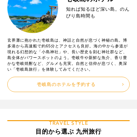
知れば知るほど深い島。のん
びり島時間も
玄界灘に抱かれた壱岐島は、神話と自然が息づく神秘の島。博
多港から高速船で約65分とアクセスも良好。海の中から参道が
現れる幻想的な「小島神社」や、長い歴史を刻む神社群など、
島全体がパワースポットのよう。壱岐牛や新鮮な魚介、香り豊
かな壱岐焼酎など、グルメも充実。自然と信仰が息づく、奥深
い「壱岐島旅行」を体験してみてください。
壱岐島のホテルを予約する
TRAVEL STYLE
目的から選ぶ 九州旅行