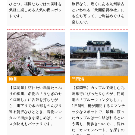
ひとつ。福岡ならではの美味を
旅行なら、近くにある九州最古
気軽に楽しめる人気の夜スポッ
といわれる「天開稲荷神社」に
トです。
も立ち寄って、ご利益めぐりを
楽しんで。
柳川
門司港
【福岡県】訪れたい風情たっぷ
【福岡県】カップルで楽しむ九
りの柳川。名物の「うなぎのセ
州旅行にぴったりなのが、門司
イロ蒸し」に舌鼓を打ちなが
港の「ブルーウィングもじ」。
ら、川下りで水の都をのんびり
1日6回、橋が開閉するロマンチ
巡る贅沢なひととき。着物レン
ックなスポットで、最初に渡っ
タルで街歩きを楽しめば、イン
たカップルは一生結ばれるとい
スタ映えもバッチリです。
う噂も。街歩きついでに、隠れ
た「カンモンハート」を探すの