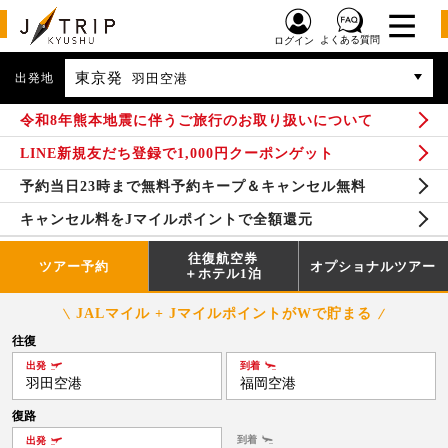
よくある質問
ログイン
東京発
出発地
羽田空港
令和8年熊本地震に伴うご旅行のお取り扱いについて
LINE新規友だち登録で1,000円クーポンゲット
予約当日23時まで無料予約キープ＆キャンセル無料
キャンセル料をJマイルポイントで全額還元
往復航空券
ツアー予約
オプショナルツアー
＋ホテル1泊
JALマイル + JマイルポイントがWで貯まる
往復
出発
到着
羽田空港
福岡空港
復路
到着
出発