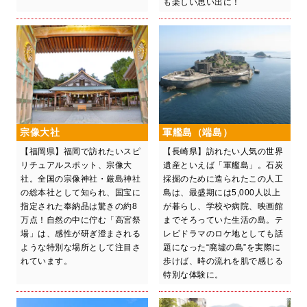
も楽しい思い出に！
宗像大社
軍艦島（端島）
【福岡県】福岡で訪れたいスピ
【長崎県】訪れたい人気の世界
リチュアルスポット、宗像大
遺産といえば「軍艦島」。石炭
社。全国の宗像神社・厳島神社
採掘のために造られたこの人工
の総本社として知られ、国宝に
島は、最盛期には5,000人以上
指定された奉納品は驚きの約8
が暮らし、学校や病院、映画館
万点！自然の中に佇む「高宮祭
までそろっていた生活の島。テ
場」は、感性が研ぎ澄まされる
レビドラマのロケ地としても話
ような特別な場所として注目さ
題になった“廃墟の島”を実際に
れています。
歩けば、時の流れを肌で感じる
特別な体験に。