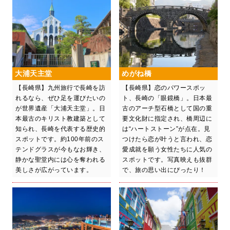
大浦天主堂
めがね橋
【長崎県】九州旅行で長崎を訪
【長崎県】恋のパワースポッ
れるなら、ぜひ足を運びたいの
ト、長崎の「眼鏡橋」。日本最
が世界遺産「大浦天主堂」。日
古のアーチ型石橋として国の重
本最古のキリスト教建築として
要文化財に指定され、橋周辺に
知られ、長崎を代表する歴史的
は“ハートストーン”が点在。見
スポットです。約100年前のス
つけたら恋が叶うと言われ、恋
テンドグラスが今もなお輝き、
愛成就を願う女性たちに人気の
静かな聖堂内には心を奪われる
スポットです。写真映えも抜群
美しさが広がっています。
で、旅の思い出にぴったり！