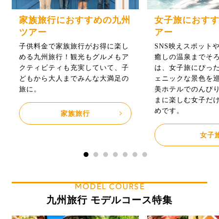
家族旅行におすすめの九州
女子旅におす
ツアー
アー
子供料金で家族旅行がお得に楽し
SNS映えスポット
める九州旅行！観光もグルメもア
癒しの温泉までそ
クティビティも充実していて、子
は、女子旅にぴっ
どもから大人までみんな大満足の
ェニックな景色を
旅に。
美ホテルでのんび
まに楽しむ女子だ
めです。
家族旅行
女子
MODEL COURSE
九州旅行 モデルコース特集