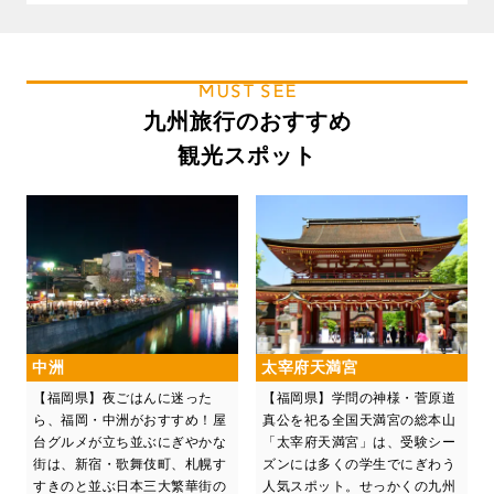
MUST SEE
九州旅行のおすすめ
観光スポット
中洲
太宰府天満宮
【福岡県】夜ごはんに迷った
【福岡県】学問の神様・菅原道
ら、福岡・中洲がおすすめ！屋
真公を祀る全国天満宮の総本山
台グルメが立ち並ぶにぎやかな
「太宰府天満宮」は、受験シー
街は、新宿・歌舞伎町、札幌す
ズンには多くの学生でにぎわう
すきのと並ぶ日本三大繁華街の
人気スポット。せっかくの九州