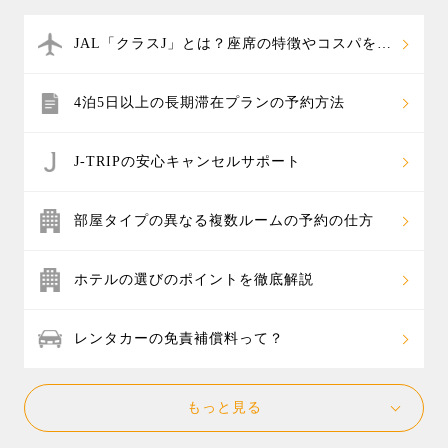
ています。温泉ホテル＋往復航空券のパックツアーな
ひオフシーズンに格安で行ける時期をご検討くださ
ら、自分だけの温泉旅行もカスタマイズでき、お好み
い。
JAL「クラスJ」とは？座席の特徴やコスパを解
の温泉宿を組み合わせたオリジナル旅行を楽しめま
説
す。
4泊5日以上の長期滞在プランの予約方法
J-TRIPの安心キャンセルサポート
部屋タイプの異なる複数ルームの予約の仕方
ホテルの選びのポイントを徹底解説
レンタカーの免責補償料って？
もっと見る