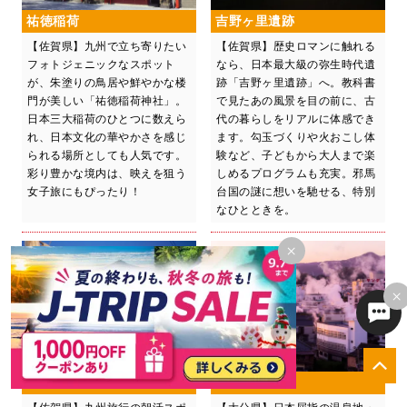
祐徳稲荷
吉野ヶ里遺跡
【佐賀県】九州で立ち寄りたい
【佐賀県】歴史ロマンに触れる
フォトジェニックなスポット
なら、日本最大級の弥生時代遺
が、朱塗りの鳥居や鮮やかな楼
跡「吉野ヶ里遺跡」へ。教科書
門が美しい「祐徳稲荷神社」。
で見たあの風景を目の前に、古
日本三大稲荷のひとつに数えら
代の暮らしをリアルに体感でき
れ、日本文化の華やかさを感じ
ます。勾玉づくりや火おこし体
られる場所としても人気です。
験など、子どもから大人まで楽
彩り豊かな境内は、映えを狙う
しめるプログラムも充実。邪馬
女子旅にもぴったり！
台国の謎に想いを馳せる、特別
なひとときを。
×
×
呼子の朝市
別府温泉