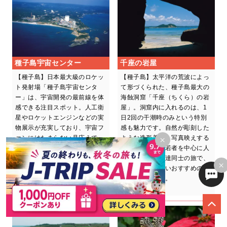
種子島宇宙センター
千座の岩屋
【種子島】日本最大級のロケッ
【種子島】太平洋の荒波によっ
ト発射場「種子島宇宙センタ
て形づくられた、種子島最大の
ー」は、宇宙開発の最前線を体
海蝕洞窟「千座（ちくら）の岩
感できる注目スポット。人工衛
屋」。洞窟内に入れるのは、1
星やロケットエンジンなどの実
日2回の干潮時のみという特別
物展示が充実しており、宇宙フ
感も魅力です。自然が彫刻した
ァンにはたまらない見応えで
ような造形美は、写真映えする
×
す。事前予約をすれば、専門ガ
スポットとして若者を中心に人
イドによる無料の施設案内ツア
気急上昇中。友達同士の旅で、
×
ーにも参加可能。宇宙への夢が
ぜひ立ち寄りたいおすすめの絶
ぐっと身近に感じられる貴重な
景ポイントです。
体験をぜひ！