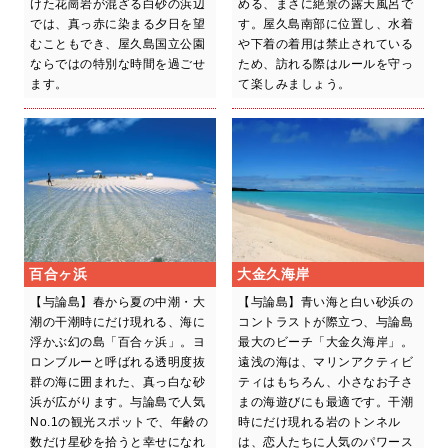
けた花崗岩が混ざる白砂の浜辺
める、まさに絶景の露天風呂で
では、真っ赤に染まる夕日を望
す。屋久島南部に位置し、水着
むこともでき、屋久島国立公園
や下着の着用は禁止されている
ならではの特別な時間を過ごせ
ため、訪れる際はルールを守っ
ます。
て楽しみましょう。
百合ヶ浜
大金久海岸
【与論島】春から夏の中潮・大
【与論島】青い海と白い砂浜の
潮の干潮時にだけ現れる、海に
コントラストが際立つ、与論島
浮かぶ幻の島「百合ヶ浜」。ヨ
最大のビーチ「大金久海岸」。
ロンブルーと呼ばれる透明度抜
遠浅の海は、マリンアクティビ
群の海に囲まれた、真っ白な砂
ティはもちろん、小さなお子さ
浜が広がります。与論島で人気
まの海遊びにも最適です。干潮
No.1の観光スポットで、年齢の
時にだけ現れる岩のトンネル
数だけ星砂を拾うと幸せになれ
は、恋人たちに人気のパワース