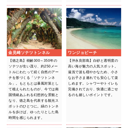
金見崎ソテツトンネル
ワンジョビーチ
【徳之島】樹齢300～350年の
【沖永良部島】白砂と透明度の
ソテツが生い茂り、約250メー
高い海が魅力の人気スポット。
トルにわたって続く自然のアー
遠浅で波も穏やかなため、小さ
チを形づくる「ソテツトンネ
なお子さま連れでも安心して楽
ル」。もともとは暴風対策とし
しめます。シャワーやトイレも
て植えられたものが、今では南
完備されており、快適に過ごせ
国情緒あふれる幻想的な景観と
るのも嬉しいポイントです。
なり、徳之島を代表する観光ス
ポットのひとつに。緑のトンネ
ルを歩けば、ゆったりとした島
時間を感じられます。