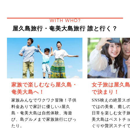
WITH WHO?
屋久島旅行・奄美大島旅行 誰と行く？
家族で楽しむなら屋久島・
女子旅は屋久
奄美大島へ！
で決まり！
家族みんなでワクワク冒険！子供
SNS映えの絶景ス
料金ありで家計に優しい♪屋久
ではの美食、癒し
島・奄美大島は自然体験、海遊
日常を楽しむ女子
び、島グルメまで家族旅行にぴっ
美大島はベストチ
たり。
ぐりや贅沢ステイ