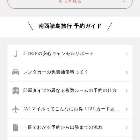
もっと見る
すが、縄文杉トレッキングでは約10時間の登山となり
ますので、十分に体力があれば8歳～10歳のお子様や高
齢の方も参加することが出来ます。 対象年齢以下のお
南西諸島旅行 予約ガイド
子様は同行できませんので、保護者の方がお子様の付
き添いとしてお残りいただくことになります。
J-TRIPの安心キャンセルサポート
レンタカーの免責補償料って？
部屋タイプの異なる複数ルームの予約の仕方
JALマイルってこんなにお得！JALカードあれ
これ
一目でわかる予約から出発までの流れ