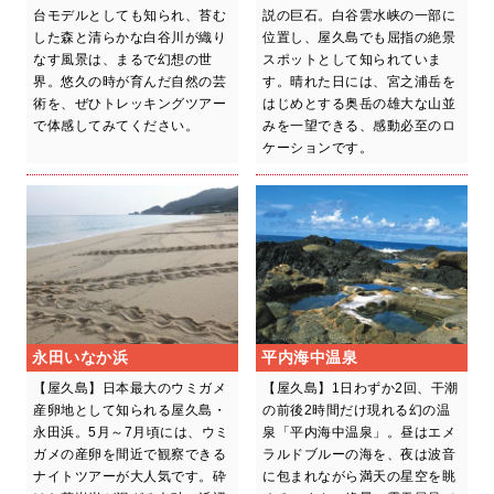
台モデルとしても知られ、苔む
説の巨石。白谷雲水峡の一部に
した森と清らかな白谷川が織り
位置し、屋久島でも屈指の絶景
なす風景は、まるで幻想の世
スポットとして知られていま
界。悠久の時が育んだ自然の芸
す。晴れた日には、宮之浦岳を
術を、ぜひトレッキングツアー
はじめとする奥岳の雄大な山並
で体感してみてください。
みを一望できる、感動必至のロ
ケーションです。
永田いなか浜
平内海中温泉
【屋久島】日本最大のウミガメ
【屋久島】1日わずか2回、干潮
産卵地として知られる屋久島・
の前後2時間だけ現れる幻の温
永田浜。5月～7月頃には、ウミ
泉「平内海中温泉」。昼はエメ
ガメの産卵を間近で観察できる
ラルドブルーの海を、夜は波音
ナイトツアーが大人気です。砕
に包まれながら満天の星空を眺