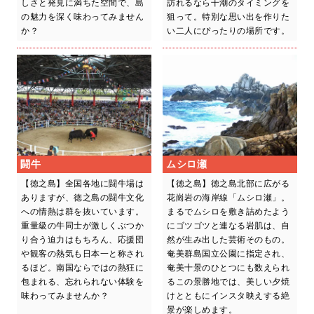
しさと発見に満ちた空間で、島
訪れるなら干潮のタイミングを
の魅力を深く味わってみません
狙って。特別な思い出を作りた
か？
い二人にぴったりの場所です。
闘牛
ムシロ瀬
【徳之島】全国各地に闘牛場は
【徳之島】徳之島北部に広がる
ありますが、徳之島の闘牛文化
花崗岩の海岸線「ムシロ瀬」。
への情熱は群を抜いています。
まるでムシロを敷き詰めたよう
重量級の牛同士が激しくぶつか
にゴツゴツと連なる岩肌は、自
り合う迫力はもちろん、応援団
然が生み出した芸術そのもの。
や観客の熱気も日本一と称され
奄美群島国立公園に指定され、
るほど。南国ならではの熱狂に
奄美十景のひとつにも数えられ
包まれる、忘れられない体験を
るこの景勝地では、美しい夕焼
味わってみませんか？
けとともにインスタ映えする絶
景が楽しめます。