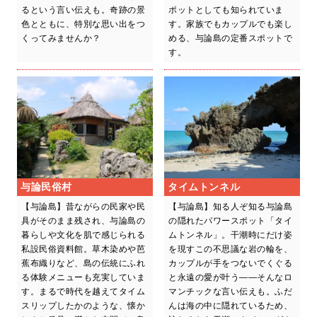
るという言い伝えも。奇跡の景
ポットとしても知られていま
色とともに、特別な思い出をつ
す。家族でもカップルでも楽し
くってみませんか？
める、与論島の定番スポットで
す。
与論民俗村
タイムトンネル
【与論島】昔ながらの民家や民
【与論島】知る人ぞ知る与論島
具がそのまま残され、与論島の
の隠れたパワースポット「タイ
暮らしや文化を肌で感じられる
ムトンネル」。干潮時にだけ姿
私設民俗資料館。草木染めや芭
を現すこの不思議な岩の輪を、
蕉布織りなど、島の伝統にふれ
カップルが手をつないでくぐる
る体験メニューも充実していま
と永遠の愛が叶う――そんなロ
す。まるで時代を越えてタイム
マンチックな言い伝えも。ふだ
スリップしたかのような、懐か
んは海の中に隠れているため、