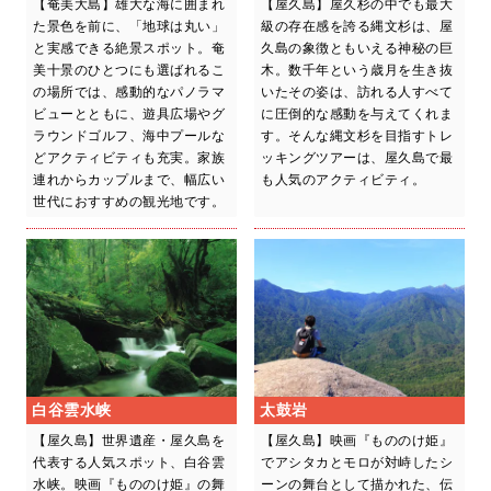
【奄美大島】雄大な海に囲まれ
【屋久島】屋久杉の中でも最大
た景色を前に、「地球は丸い」
級の存在感を誇る縄文杉は、屋
と実感できる絶景スポット。奄
久島の象徴ともいえる神秘の巨
美十景のひとつにも選ばれるこ
木。数千年という歳月を生き抜
の場所では、感動的なパノラマ
いたその姿は、訪れる人すべて
ビューとともに、遊具広場やグ
に圧倒的な感動を与えてくれま
ラウンドゴルフ、海中プールな
す。そんな縄文杉を目指すトレ
どアクティビティも充実。家族
ッキングツアーは、屋久島で最
連れからカップルまで、幅広い
も人気のアクティビティ。
世代におすすめの観光地です。
白谷雲水峡
太鼓岩
【屋久島】世界遺産・屋久島を
【屋久島】映画『もののけ姫』
代表する人気スポット、白谷雲
でアシタカとモロが対峙したシ
水峡。映画『もののけ姫』の舞
ーンの舞台として描かれた、伝