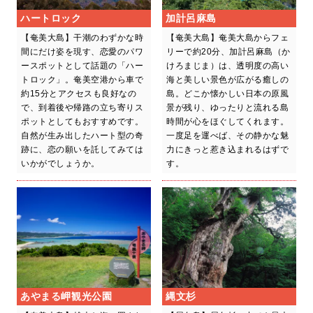
ハートロック
加計呂麻島
【奄美大島】干潮のわずかな時
【奄美大島】奄美大島からフェ
間にだけ姿を現す、恋愛のパワ
リーで約20分、加計呂麻島（か
ースポットとして話題の「ハー
けろまじま）は、透明度の高い
トロック」。奄美空港から車で
海と美しい景色が広がる癒しの
約15分とアクセスも良好なの
島。どこか懐かしい日本の原風
で、到着後や帰路の立ち寄りス
景が残り、ゆったりと流れる島
ポットとしてもおすすめです。
時間が心をほぐしてくれます。
自然が生み出したハート型の奇
一度足を運べば、その静かな魅
跡に、恋の願いを託してみては
力にきっと惹き込まれるはずで
いかがでしょうか。
す。
あやまる岬観光公園
縄文杉