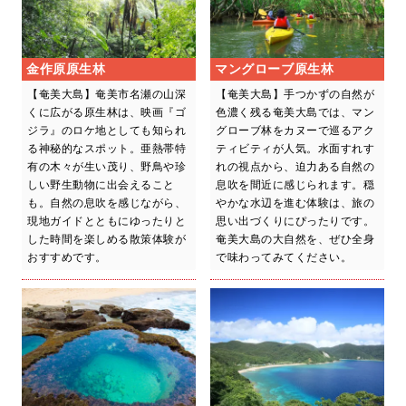
金作原原生林
マングローブ原生林
【奄美大島】奄美市名瀬の山深
【奄美大島】手つかずの自然が
くに広がる原生林は、映画『ゴ
色濃く残る奄美大島では、マン
ジラ』のロケ地としても知られ
グローブ林をカヌーで巡るアク
る神秘的なスポット。亜熱帯特
ティビティが人気。水面すれす
有の木々が生い茂り、野鳥や珍
れの視点から、迫力ある自然の
しい野生動物に出会えること
息吹を間近に感じられます。穏
も。自然の息吹を感じながら、
やかな水辺を進む体験は、旅の
現地ガイドとともにゆったりと
思い出づくりにぴったりです。
した時間を楽しめる散策体験が
奄美大島の大自然を、ぜひ全身
おすすめです。
で味わってみてください。