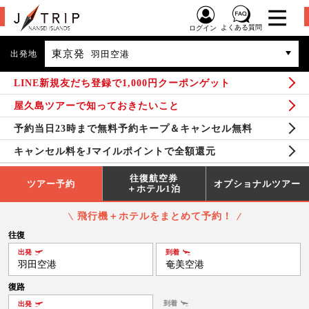
よくある質問
ログイン
東京発
出発地
羽田空港
LINE新規友だち登録で1,000円クーポンゲット
屋久島ツアーで知っておきたいこと
予約当日23時まで無料予約キープ＆キャンセル無料
キャンセル料をJマイルポイントで全額還元
往復航空券
ツアー予約
オプショナルツアー
＋ホテル1泊
飛行機＋ホテルをまとめて予約！
往復
出発
到着
羽田空港
奄美空港
復路
到着
出発