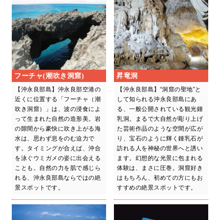
フーチャ(潮吹き洞窟)
昇竜洞
【沖永良部島】沖永良部空港の
【沖永良部島】“洞窟の聖地”と
近くに位置する「フーチャ（潮
して知られる沖永良部島にあ
吹き洞窟）」は、波の浸食によ
る、一般公開されている観光鍾
って生まれた自然の造形美。岩
乳洞。まるで大自然が彫り上げ
の隙間から豪快に吹き上がる海
た芸術作品のような空間が広が
水は、思わず息をのむ迫力で
り、宝石のように輝く鍾乳石が
す。タイミングが合えば、沖合
訪れる人を神秘の世界へと誘い
を泳ぐウミガメの姿に出会える
ます。幻想的な光景に包まれる
ことも。自然の力を肌で感じら
体験は、まさに圧巻。洞窟好き
れる、沖永良部島ならではの絶
はもちろん、初めての方にもお
景スポットです。
すすめの絶景スポットです。