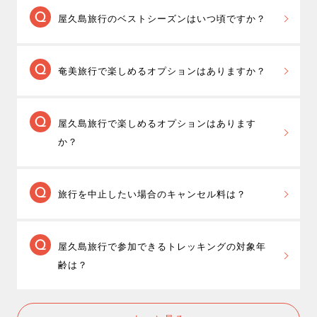
降水量が少なく、観光や海水浴など奄美の夏を
屋久島旅行のベストシーズンはいつ頃ですか？
満喫できる6月下旬～7月頃が奄美旅行のベストシーズ
ンです。この時期の奄美大島は人気があり、旅行代金
屋久島旅行のベストシーズンは、目的によって
も高くなりますので、少しでも安く抑えたいなら9月〜
奄美旅行で楽しめるオプションはありますか？
さまざまです。
10月がおすすめです。
3月下旬～5月は、山桜や新緑、ツツジなどが見頃を迎
ジェイトリップ奄美ツアーでは、シュノーケリ
えますので、トレッキングにおすすめのシーズンで
屋久島旅行で楽しめるオプションはあります
ングツアーや体験ダイビング、金作原探検やマングロ
す。また、高山植物が見頃を迎える9月～10月もトレッ
か？
ーブカヌー体験、水中観光船での観光など奄美大島で
キングにおすすめです。川で沢遊びしたり、海でシュ
楽しめる様々な
現地オプション付きパックツアー
を販
ノーケリングやダイビングなどマリンアクティビティ
ジェイトリップ屋久島ツアーでは、縄文杉や白
売しております。
を楽しむなら7月下旬～8月の夏休みの時期がベストシ
旅行を中止したい場合のキャンセル料は？
谷雲水峡、太忠岳など屋久島の自然を楽しむトレッキ
また、奄美大島でのファンダイビングやゴルフなら、
ーズンになります。屋久島観光や温泉を楽しむなら、
ングツアーが付いたパックツアーをご用意しておりま
奄美大島ダイビングツアー
もご用意しております。
雨量が多い6月を外した方がいいでしょう。
取消時に、規定のキャンセル料が発生します
す。
屋久島旅行で参加できるトレッキングの対象年
が、MY-TRIP会員特典として、支払ったキャンセル料
ガイド付きトレッキングツアー付きプラン
と、
専属ガ
齢は？
を全額ポイントで還元する「
安心キャンセルサポー
イド付きトレッキングツアー付きプラン
がございます
ト
」を実施しております。
ので、ぜひご検討ください。
参加されるトレッキングツアーにより異なりま