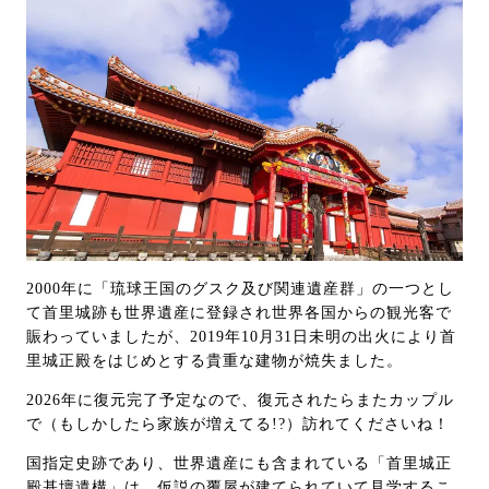
2000年に「琉球王国のグスク及び関連遺産群」の一つとし
て首里城跡も世界遺産に登録され世界各国からの観光客で
賑わっていましたが、2019年10月31日未明の出火により首
里城正殿をはじめとする貴重な建物が焼失ました。
2026年に復元完了予定なので、復元されたらまたカップル
で（もしかしたら家族が増えてる!?）訪れてくださいね！
国指定史跡であり、世界遺産にも含まれている「首里城正
殿基壇遺構」は、仮説の覆屋が建てられていて見学するこ