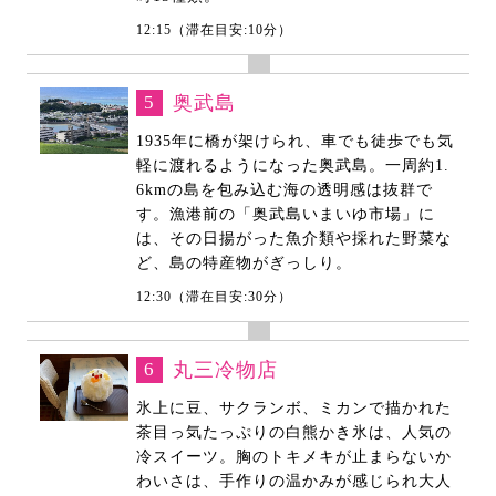
12:15（滞在目安:10分）
5
奥武島
1935年に橋が架けられ、車でも徒歩でも気
軽に渡れるようになった奥武島。一周約1.
6kmの島を包み込む海の透明感は抜群で
す。漁港前の「奥武島いまいゆ市場」に
は、その日揚がった魚介類や採れた野菜な
ど、島の特産物がぎっしり。
12:30（滞在目安:30分）
6
丸三冷物店
氷上に豆、サクランボ、ミカンで描かれた
茶目っ気たっぷりの白熊かき氷は、人気の
冷スイーツ。胸のトキメキが止まらないか
わいさは、手作りの温かみが感じられ大人