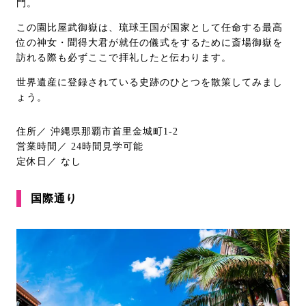
門。
この園比屋武御嶽は、琉球王国が国家として任命する最高
位の神女・聞得大君が就任の儀式をするために斎場御嶽を
訪れる際も必ずここで拝礼したと伝わります。
世界遺産に登録されている史跡のひとつを散策してみまし
ょう。
住所／ 沖縄県那覇市首里金城町1-2
営業時間／ 24時間見学可能
定休日／ なし
国際通り