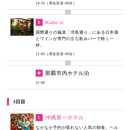
19:50（滞在目安:60分）
8
Kahu-si
国際通りの脇道「浮島通り」にある日本酒
とワインが専門の立ち飲みバーで軽く一
杯。
21:00（滞在目安:60分）
★
那覇市内ホテル泊
21:00
3日目
1
沖縄第一ホテル
なかなか予約が取れない人気の朝食。ヘル