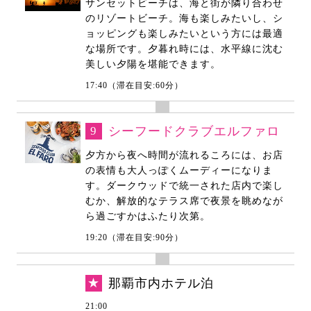
サンセットビーチは、海と街が隣り合わせ
のリゾートビーチ。海も楽しみたいし、シ
ョッピングも楽しみたいという方には最適
な場所です。夕暮れ時には、水平線に沈む
美しい夕陽を堪能できます。
17:40（滞在目安:60分）
9
シーフードクラブエルファロ
夕方から夜へ時間が流れるころには、お店
の表情も大人っぽくムーディーになりま
す。ダークウッドで統一された店内で楽し
むか、解放的なテラス席で夜景を眺めなが
ら過ごすかはふたり次第。
19:20（滞在目安:90分）
★
那覇市内ホテル泊
21:00