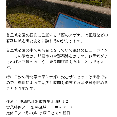
首里城公園の西側に位置する「西のアザナ」は正殿などの
有料区域を出たあとに訪れるのがおすすめ。
首里城公園の中でも高台になっていて絶好のビューポイン
ト！その景色は、那覇市内や那覇港をはじめ、お天気がよ
ければ水平線の向こうに慶良間諸島をみることもできま
す。
特に日没の時間帯の東シナ海に沈むサンセットは圧巻です
ので、季節によっては少し時間を調整すれば夕日を眺める
ことも可能です。
住所／ 沖縄県那覇市首里金城町1-2
営業時間／ （無料区域）8:30～18:00
定休日／ 7月の第1水曜日とその翌日