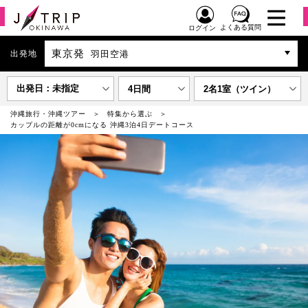
よくある質問
ログイン
東京発
出発地
羽田空港
出発日：未指定
4日間
2名1室（ツイン）
沖縄旅行・沖縄ツアー
特集から選ぶ
カップルの距離が0cmになる 沖縄3泊4日デートコース