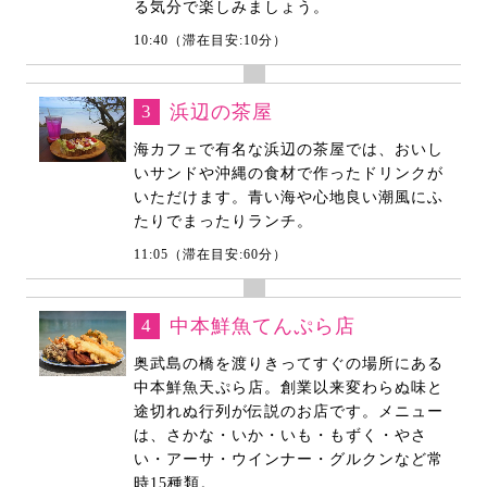
る気分で楽しみましょう。
10:40（滞在目安:10分）
3
浜辺の茶屋
海カフェで有名な浜辺の茶屋では、おいし
いサンドや沖縄の食材で作ったドリンクが
いただけます。青い海や心地良い潮風にふ
たりでまったりランチ。
11:05（滞在目安:60分）
4
中本鮮魚てんぷら店
奥武島の橋を渡りきってすぐの場所にある
中本鮮魚天ぷら店。創業以来変わらぬ味と
途切れぬ行列が伝説のお店です。メニュー
は、さかな・いか・いも・もずく・やさ
い・アーサ・ウインナー・グルクンなど常
時15種類。