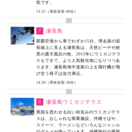
気です。
13:25（滞在目安:40分）
7
瀬長島
那覇空港から車でわずか15分。滑走路の延
長線上に見える瀬長島は、天然ビーチや絶
景の露天風呂の他、2015年にウミカジテラ
スもできて、より人気観光地になりつつあ
ります。瀬長島海中道路の上を飛行機が飛
び交う様子は迫力満点。
14:20（滞在目安:30分）
8
瀬長島ウミカジテラス
異国を思わせる白い街並みのウミカジテラ
スは、おしゃれな商業施設。沖縄そばや、
スイーツ、ラーメンなどいろんなジャンル
のグルメが揃っています。沖縄旅行の最後