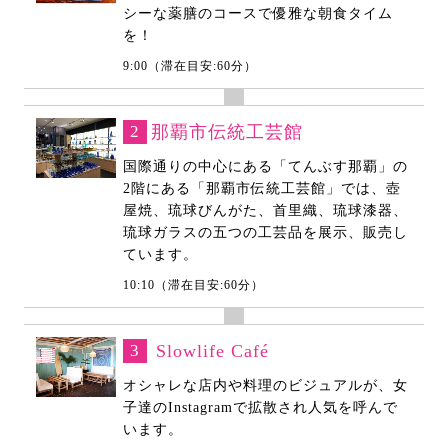
シーな薬膳のコースで優雅な朝食タイム
を！
9:00（滞在目安:60分）
2
那覇市伝統工芸館
国際通りの中心にある「てんぶす那覇」の
2階にある「那覇市伝統工芸館」では、壺
屋焼、琉球びんがた、首里織、琉球漆器、
琉球ガラスの五つの工芸品を展示、販売し
ています。
10:10（滞在目安:60分）
3
Slowlife Café
オシャレな店内や料理のビジュアルが、女
子達のInstagramで拡散され人気を呼んで
います。