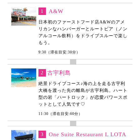
1
A&W
日本初のファーストフード店A&Wのアメ
リカンなハンバーガーとルートビア（ノン
アルコール飲料）をドライブスルーで楽し
もう。
9:30（滞在目安:30分）
2
古宇利島
絶景ドライブコース♪海の上を走る古宇利
大橋を渡った先の離島が古宇利島。ハート
型の岩「ハートロック」が恋愛パワースポ
ットとして人気です♡
11:30（滞在目安:60分）
3
One Suite Restaurant L LOTA