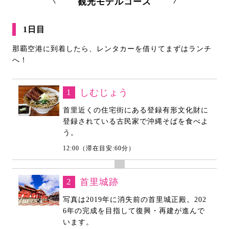
観光モデルコース
1日目
那覇空港に到着したら、レンタカーを借りてまずはランチ
へ！
1
しむじょう
首里近くの住宅街にある登録有形文化財に
登録されている古民家で沖縄そばを食べよ
う。
12:00（滞在目安:60分）
2
首里城跡
写真は2019年に消失前の首里城正殿。202
6年の完成を目指して復興・再建が進んで
います。