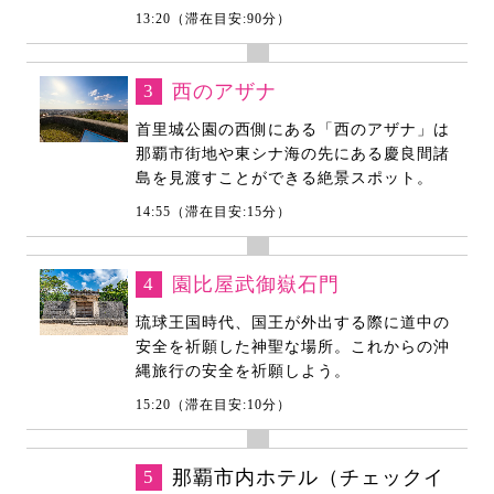
13:20（滞在目安:90分）
3
西のアザナ
首里城公園の西側にある「西のアザナ」は
那覇市街地や東シナ海の先にある慶良間諸
島を見渡すことができる絶景スポット。
14:55（滞在目安:15分）
4
園比屋武御嶽石門
琉球王国時代、国王が外出する際に道中の
安全を祈願した神聖な場所。これからの沖
縄旅行の安全を祈願しよう。
15:20（滞在目安:10分）
5
那覇市内ホテル（チェックイ