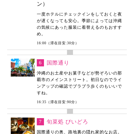
ン）
一度ホテルにチェックインをしておくと夜
が遅くなっても安心。季節によっては沖縄
の気候にあった服装に着替えるのもおすす
め。
16:00（滞在目安:30分）
6
国際通り
沖縄のお土産やお菓子などが勢ぞろいの那
覇市のメインストリート。初日なのでライ
ンアップの確認でブラブラ歩くのもいいで
すね。
16:35（滞在目安:90分）
7
旬菜処 びいどろ
国際通りの奥、路地裏の隠れ家的なお店。