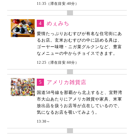
11:35（滞在目安:40分）
4
めぇみち
愛情たっぷりおむすびが有名な住宅街にあ
るお店。玄米おむすびの中に詰める具は、
ゴーヤー味噌・ニガ菜グルクンなど、豊富
なメニューの中からチョイスできます。
12:25（滞在目安:60分）
5
アメリカ雑貨店
国道58号線を那覇から北上すると、宜野湾
市大山あたりにアメリカ雑貨や家具、米軍
放出品を扱うお店等が点在しているので、
気になるお店を覗いてみよう。
13:30～