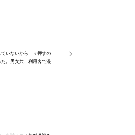
していないから一々押すの
った。男女共、利用客で混