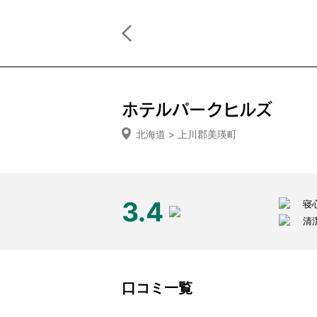
ホテルパークヒルズ
北海道 > 上川郡美瑛町
3.4
寝
清
口コミ一覧