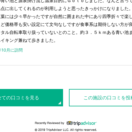
の青い池と源泉掛け流し温泉目的にＧｏｔｏしました。なんと言っ
拠点に出してくれるのが利用しようと思ったきっかけになりました
紅葉には少々早かったですが自然に囲まれた中にあり四季折々で楽
えど価格帯も安い設定にて文句なしですが食事系は期待しない方が
ンタル自転車取り扱っていないとのこと。約３．５ｋｍある青い池
ハイキング兼ねて歩きました。
0年10月に訪問
全ての口コミを見る
この施設の口コミを投