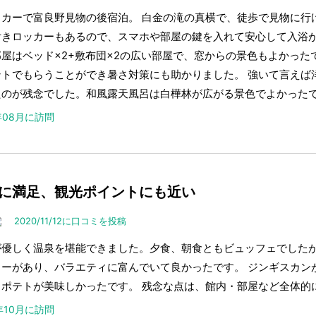
タカーで富良野見物の後宿泊。 白金の滝の真横で、徒歩で見物に行
付きロッカーもあるので、スマホや部屋の鍵を入れて安心して入浴が
屋はベッド×2+敷布団×2の広い部屋で、窓からの景色もよかった
ントでもらうことができ暑さ対策にも助かりました。 強いて言えば
たのが残念でした。和風露天風呂は白樺林が広がる景色でよかった
1年08月に訪問
に満足、観光ポイントにも近い
2020/11/12に口コミを投稿
が優しく温泉を堪能できました。夕食、朝食ともビュッフェでした
ューがあり、バラエティに富んでいて良かったです。 ジンギスカン
、ポテトが美味しかったです。 残念な点は、館内・部屋など全体的
0年10月に訪問