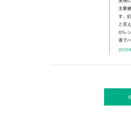
美瑛
主要
す。
と言
がレ
道で
202