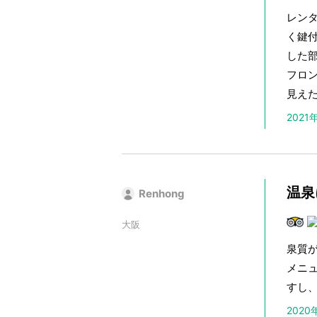
レン
く鍵
した部
フロ
見え
202
温泉
Renhong
大阪
泉質
メニ
すし
202