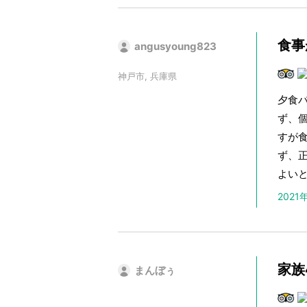
食事
angusyoung823
神戸市, 兵庫県
夕食
ず、
すが
ず、
よい
202
家族
まんぼぅ