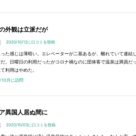
の外観は立派だが
2020/10/12に口コミを投稿
入った感じは薄暗い。エレベーターが二基あるが、離れていて連結
変だ。日曜日の利用だったがコロナ禍なのに団体客で温泉は満員だ
見て利用はやめた。
0年10月に訪問
ア異国人居ぬ間に
2020/10/03に口コミを投稿