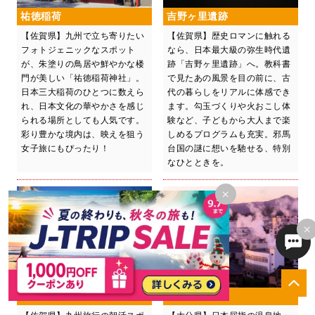
祐徳稲荷
吉野ヶ里遺跡
【佐賀県】九州で立ち寄りたい
【佐賀県】歴史ロマンに触れる
フォトジェニックなスポット
なら、日本最大級の弥生時代遺
が、朱塗りの鳥居や鮮やかな楼
跡「吉野ヶ里遺跡」へ。教科書
門が美しい「祐徳稲荷神社」。
で見たあの風景を目の前に、古
日本三大稲荷のひとつに数えら
代の暮らしをリアルに体感でき
れ、日本文化の華やかさを感じ
ます。勾玉づくりや火おこし体
られる場所としても人気です。
験など、子どもから大人まで楽
彩り豊かな境内は、映えを狙う
しめるプログラムも充実。邪馬
女子旅にもぴったり！
台国の謎に想いを馳せる、特別
なひとときを。
×
×
呼子の朝市
別府温泉