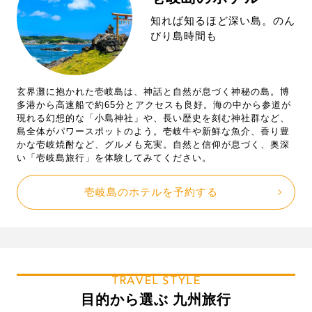
知れば知るほど深い島。のん
びり島時間も
玄界灘に抱かれた壱岐島は、神話と自然が息づく神秘の島。博
多港から高速船で約65分とアクセスも良好。海の中から参道が
現れる幻想的な「小島神社」や、長い歴史を刻む神社群など、
島全体がパワースポットのよう。壱岐牛や新鮮な魚介、香り豊
かな壱岐焼酎など、グルメも充実。自然と信仰が息づく、奥深
い「壱岐島旅行」を体験してみてください。
壱岐島のホテルを予約する
TRAVEL STYLE
目的から選ぶ 九州旅行