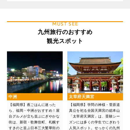
MUST SEE
九州旅行のおすすめ
観光スポット
中洲
太宰府天満宮
【福岡県】夜ごはんに迷った
【福岡県】学問の神様・菅原道
ら、福岡・中洲がおすすめ！屋
真公を祀る全国天満宮の総本山
台グルメが立ち並ぶにぎやかな
「太宰府天満宮」は、受験シー
街は、新宿・歌舞伎町、札幌す
ズンには多くの学生でにぎわう
すきのと並ぶ日本三大繁華街の
人気スポット。せっかくの九州