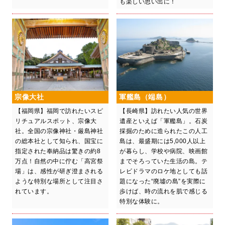
も楽しい思い出に！
宗像大社
軍艦島（端島）
【福岡県】福岡で訪れたいスピ
【長崎県】訪れたい人気の世界
リチュアルスポット、宗像大
遺産といえば「軍艦島」。石炭
社。全国の宗像神社・厳島神社
採掘のために造られたこの人工
の総本社として知られ、国宝に
島は、最盛期には5,000人以上
指定された奉納品は驚きの約8
が暮らし、学校や病院、映画館
万点！自然の中に佇む「高宮祭
までそろっていた生活の島。テ
場」は、感性が研ぎ澄まされる
レビドラマのロケ地としても話
ような特別な場所として注目さ
題になった“廃墟の島”を実際に
れています。
歩けば、時の流れを肌で感じる
特別な体験に。