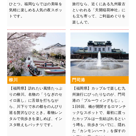
ひとつ。福岡ならではの美味を
旅行なら、近くにある九州最古
気軽に楽しめる人気の夜スポッ
といわれる「天開稲荷神社」に
トです。
も立ち寄って、ご利益めぐりを
楽しんで。
柳川
門司港
【福岡県】訪れたい風情たっぷ
【福岡県】カップルで楽しむ九
りの柳川。名物の「うなぎのセ
州旅行にぴったりなのが、門司
イロ蒸し」に舌鼓を打ちなが
港の「ブルーウィングもじ」。
ら、川下りで水の都をのんびり
1日6回、橋が開閉するロマンチ
巡る贅沢なひととき。着物レン
ックなスポットで、最初に渡っ
タルで街歩きを楽しめば、イン
たカップルは一生結ばれるとい
スタ映えもバッチリです。
う噂も。街歩きついでに、隠れ
た「カンモンハート」を探すの