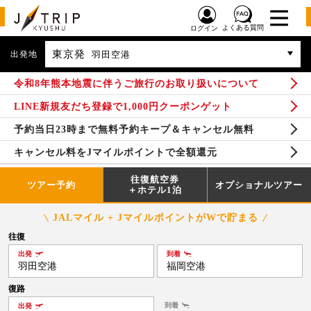
よくある質問
ログイン
東京発
出発地
羽田空港
令和8年熊本地震に伴うご旅行のお取り扱いについて
LINE新規友だち登録で1,000円クーポンゲット
予約当日23時まで無料予約キープ＆キャンセル無料
キャンセル料をJマイルポイントで全額還元
往復航空券
ツアー予約
オプショナルツアー
＋ホテル1泊
JALマイル + JマイルポイントがWで貯まる
往復
出発
到着
羽田空港
福岡空港
復路
到着
出発