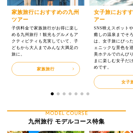
家族旅行におすすめの九州
女子旅におす
ツアー
アー
子供料金で家族旅行がお得に楽し
SNS映えスポット
める九州旅行！観光もグルメもア
癒しの温泉までそ
クティビティも充実していて、子
は、女子旅にぴっ
どもから大人までみんな大満足の
ェニックな景色を
旅に。
美ホテルでのんび
まに楽しむ女子だ
めです。
家族旅行
女子
MODEL COURSE
九州旅行 モデルコース特集