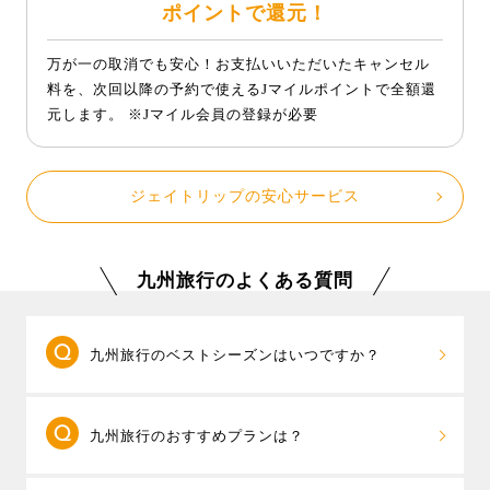
ポイントで還元！
万が一の取消でも安心！お支払いいただいたキャンセル
料を、次回以降の予約で使えるJマイルポイントで全額還
元します。 ※Jマイル会員の登録が必要
ジェイトリップの安心サービス
九州旅行のよくある質問
九州旅行のベストシーズンはいつですか？
四季折々の魅力が詰まった九州。夏は福岡の
九州旅行のおすすめプランは？
「博多祇園山笠」や熊本の「山鹿灯籠まつり」など、
伝統行事が各地で開催され、祭りの熱気に包まれま