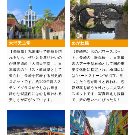
大浦天主堂
めがね橋
【長崎県】九州旅行で長崎を訪
【長崎県】恋のパワースポッ
れるなら、ぜひ足を運びたいの
ト、長崎の「眼鏡橋」。日本最
が世界遺産「大浦天主堂」。日
古のアーチ型石橋として国の重
本最古のキリスト教建築として
要文化財に指定され、橋周辺に
知られ、長崎を代表する歴史的
は“ハートストーン”が点在。見
スポットです。約100年前のス
つけたら恋が叶うと言われ、恋
テンドグラスが今もなお輝き、
愛成就を願う女性たちに人気の
静かな聖堂内には心を奪われる
スポットです。写真映えも抜群
美しさが広がっています。
で、旅の思い出にぴったり！