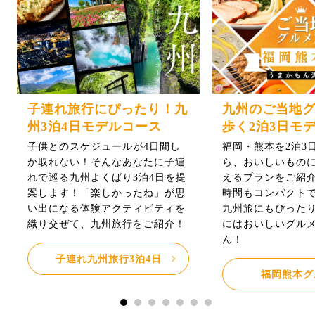
子連れ旅行にぴったり！九
九州のご当地
州3泊4日モデルコース
歩く2泊3日モ
子供とのスケジュールが4日間し
福岡・熊本を2泊3
か取れない！そんなあなたに子連
ら、おいしいもの
れで巡る九州よくばり3泊4日を提
えるプランをご紹介
案します！「楽しかったね」が思
時間もコンパクト
い出になる体験アクティビティを
九州旅にもぴった
織り交ぜて、九州旅行をご紹介！
にはおいしいグル
ん！
子連れ九州旅行3泊4日
福岡熊本グ