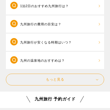
福岡県と大分県、福岡県と長崎県と佐賀県など2
す。秋は紅葉の名所、大分・耶馬溪や宮崎・高千穂峡
1泊2日のおすすめ九州旅行は？
つ以上の県をまたいだ周遊旅行が売れ筋です。「
九州
の彩り豊かな景色が人気。冬は温泉とともに、福岡名
周遊フリープラン
」なら、 旅先では終日自由行動、お
物のもつ鍋や水炊きで心も体もぽかぽかに。春には、
1泊2日で楽しみたい場合は、行きたい県は1つに
客様のご希望に合わせて空港やフライト、ホテルを組
長崎・ハウステンボスのチューリップやバラ、福岡・
九州旅行の費用の目安は？
して、滞在時間を重視した旅行プランを立てましょ
み合わせて自分だけの自由なツアーが作れるパックツ
河内藤園の藤棚、海の中道海浜公園のネモフィラと桜
う。
朝発プラン
なら1泊2日でも滞在時間を長く確保で
アーです。さらに、必要に応じてレンタカー付きも選
など、花めぐりもおすすめです。
東京発・2泊3日のパックツアーの平均予算は4万
きるのでおすすめです。
べるので、行きたいエリアや旅行の目的に合わせて自
九州旅行が安くなる時期はいつ？
円台〜、出発直前や、夏休み、年末年始など高めの時
例えば長崎県のハウステンボスと長崎市内を一度に楽
由にスケジュールを組むことができます。
期は5万円台～が旅行代金の目安となります。11/6現
しみたい場合には、1日目にハウステンボス、宿泊は長
九州内でも人気のテーマパーク「ハウステンボス」の
飛行機とホテルがセットになったパックツアー
在、20,700円が最安値となっています。（参考：東京
崎市内のホテルを選ぶと、夜は長崎新地中華街でグル
1DAYパスが付いた九州周遊プランもありますので、ハ
九州の温泉地のおすすめは？
は、空席状況により料金が変動します。ツアー料金を
発 1泊2日 2名1室ツインルームの場合）
メを楽しみ、翌日は長崎市内観光というスケジュール
ウステンボスをあわせて楽しむのもおすすめです。
安く抑えるには、早期予約、出発日間際の予約では空
が楽しめます。 また、別府温泉や湯布院温泉、黒川温
九州にたくさんある温泉地の中から、じっくり
席が多い時間帯の飛行機を選ぶことをおすすめしま
泉といった温泉地に滞在するなら、外湯巡りで宿泊ホ
もっと見る
滞在をして湯めぐりや観光を楽しめる温泉地をご紹介
す。また、人気の日程をずらして、ゴールデンウィー
テル以外の温泉も楽しみ、温泉街をのんびり散策する
いたします。 大分県の
別府温泉
や
湯布院温泉
、熊本県
ク明け～6月の梅雨時期、お正月明けの1月～2月などは
温泉旅行がおすすめです。
の
黒川温泉
などが特におすすめです。
安い日が多くなるので要チェックです。温泉旅行やハ
九州旅行 予約ガイド
他には雲仙温泉、霧島温泉郷、指宿温泉など、人気の
ウステンボス旅行、新鮮な海の幸や山の幸のグルメ旅
温泉地の特集や、人気温泉宿ランキングなどを掲載し
行など、年間を通してお楽しみいただけますので、ぜ