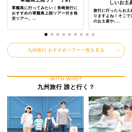
しいお土産
軍艦島に行ってみたい！長崎旅行に
旅行に行ったらお土
おすすめの軍艦島上陸ツアー付き格
りますよね！そこで
安ツアー。…
のお土産や､…
九州旅行 おすすめツアー一覧を見る
WITH WHO?
九州旅行 誰と行く？