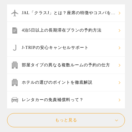
ています。温泉ホテル＋往復航空券のパックツアーな
ひオフシーズンに格安で行ける時期をご検討くださ
ら、自分だけの温泉旅行もカスタマイズでき、お好み
い。
JAL「クラスJ」とは？座席の特徴やコスパを解
の温泉宿を組み合わせたオリジナル旅行を楽しめま
説
す。
4泊5日以上の長期滞在プランの予約方法
J-TRIPの安心キャンセルサポート
部屋タイプの異なる複数ルームの予約の仕方
ホテルの選びのポイントを徹底解説
レンタカーの免責補償料って？
もっと見る