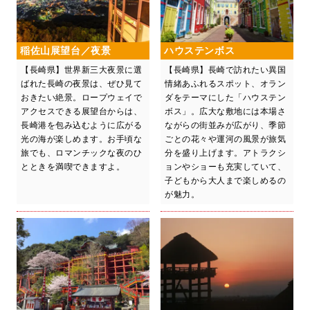
稲佐山展望台／夜景
ハウステンボス
【長崎県】世界新三大夜景に選
【長崎県】長崎で訪れたい異国
ばれた長崎の夜景は、ぜひ見て
情緒あふれるスポット、オラン
おきたい絶景。ロープウェイで
ダをテーマにした「ハウステン
アクセスできる展望台からは、
ボス」。広大な敷地には本場さ
長崎港を包み込むように広がる
ながらの街並みが広がり、季節
光の海が楽しめます。お手頃な
ごとの花々や運河の風景が旅気
旅でも、ロマンチックな夜のひ
分を盛り上げます。アトラクシ
とときを満喫できますよ。
ョンやショーも充実していて、
子どもから大人まで楽しめるの
が魅力。