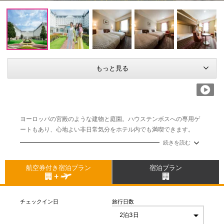
もっと見る
ヨーロッパの宮殿のような建物と庭園。ハウステンボスへの専用ゲ
ートもあり、心地よい非日常気分をホテル内でも満喫できます。
和洋のレストランや大浴場も揃い、一日の疲れをしっかりリフレッ
続きを読む
シュできます。
航空券付き宿泊プラン
宿泊プラン
チェックイン日
旅行日数