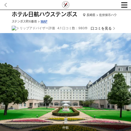
ホテル日航ハウステンボス
長崎県 > 佐世保市ハウ
ステンボス町6番地 >
MAP
4.1 口コミ数：980件
口コミを見る
外観