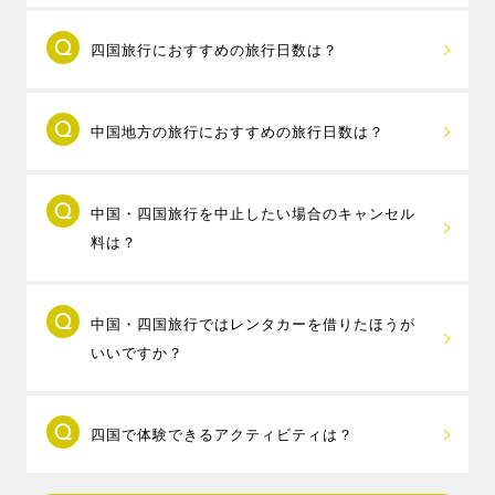
中国地方と四国地方は橋やフェリーを利用して
四国旅行におすすめの旅行日数は？
気軽に往来することができるので、一度に両方の地方
を旅行することができます。岡山県と香川県を結ぶ
四国旅行におすすめの旅行日数は、2泊3日以上
「瀬戸大橋」はレンタカーやJRで約15分、広島県と愛
中国地方の旅行におすすめの旅行日数は？
です。1つの県であれば1泊2日から楽しむことができま
媛県を結ぶ「しまなみ海道」はレンタカーで約1時間で
すが、香川県と愛媛県、香川県と徳島県など、2つ以上
渡ることができます。
中国地方の旅行におすすめの旅行日数は、3日間
の県を跨いだ旅行には3日間～4日間必要で、4県とも一
中国四国地方のホテルから1泊ずつ選べる「
四国・中国
中国・四国旅行を中止したい場合のキャンセル
～4日間です。広島県と山口県、島根県と鳥取県など、
度に楽しむなら、5日間の旅行がおすすめです。
フリープラン
」では、飛行機は中国四国地方の8空港か
料は？
隣り合った2県以上の旅行なら2泊3日、複数の県をまた
香川県の父母ヶ浜や天空の鳥居、愛媛県のJR下灘駅、
ら自由に組み合わせて選べるパックツアーです。中国
ぐ旅行なら3泊以上の旅行がおすすめで、1泊2日の旅行
徳島県の鳴門の渦潮、高知県の仁淀川といったSNS映
四国地方の周遊旅行をしたい方におすすめです。
取消時に、規定のキャンセル料が発生します
の場合は、目的地を1つの県に絞りましょう。
えスポットを巡ってみたり、道後温泉やこんぴら温泉
※出発地によってご利用いただける空港が異なります。
中国・四国旅行ではレンタカーを借りたほうが
が、MY-TRIP会員特典として、支払ったキャンセル料
島根県への旅行なら定番の出雲大社と玉造温泉、 2泊
でゆっくりしたり、旅行の日程に＋1日追加して、川や
いいですか？
を全額ポイントで還元する「
安心キャンセルサポー
するなら石見銀山や津和野、鳥取県の境港や水木しげ
海でSUPやカヌーなどのアクティビティを楽しんだ
ト
」を実施しております。
るロード、鳥取砂丘などに足を延ばすのもおすすめで
り、小豆島や直島、しまなみ海道といった瀬戸内の島
中国地方・四国地方への旅行では、レンタカー
す。
を巡る島旅などもおすすめです。
四国で体験できるアクティビティは？
を借りたほうがいいでしょう。
広島県への旅行なら、平和記念公園と宮島・厳島神社
中国・四国地方では、電車やバスの運行数が少ない地
の定番スポットに加え、呉の大和ミュージアムや、趣