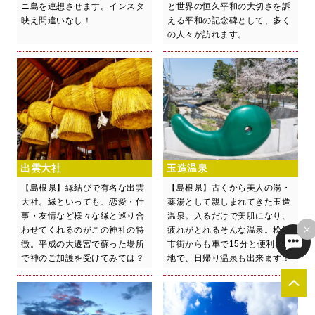
ニ島を連想させます。インスタ
と世界の恒久平和の大切さを訴
映え間違いなし！
える平和の記念碑として、多く
の人々が訪れます。
出雲大社
玉造温泉
【島根県】縁結びで有名な出雲
【島根県】古くから美人の湯・
大社。縁といっても、恋愛・仕
薬湯として親しまれてきた玉造
事・友情など様々な縁と巡り合
温泉。入るだけで美肌になり、
×
わせてくれるのがこの神社の特
疲れがとれるそんな温泉。松江
徴。平成の大遷宮で蘇った場所
市街からも車で15分と便利な立
で神のご加護を受けてみては？
地で、日帰り温泉も出来ます！