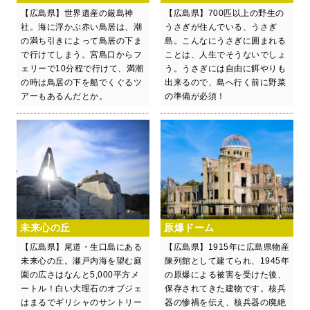
【広島県】世界遺産の厳島神
【広島県】700匹以上の野生の
社。海に浮かぶ赤い鳥居は、潮
うさぎが住んでいる、うさぎ
の満ち引きによって鳥居の下ま
島。こんなにうさぎに囲まれる
で行けてしまう。宮島口からフ
ことは、人生でそうないでしょ
ェリーで10分程で行けて、満潮
う。うさぎには自由に餌やりも
の時は鳥居の下を船でくぐるツ
出来るので、島へ行く前に野菜
アーもあるんだとか。
の準備が必須！
未来心の丘
原爆ドーム
【広島県】尾道・生口島にある
【広島県】1915年に広島県物産
未来心の丘。瀬戸内海を望む庭
陳列館として建てられ、1945年
園の広さはなんと5,000平方メ
の原爆による被害を受けた後、
ートル！白い大理石のオブジェ
保存されてきた建物です。核兵
はまるでギリシャのサントリー
器の惨禍を伝え、核兵器の廃絶