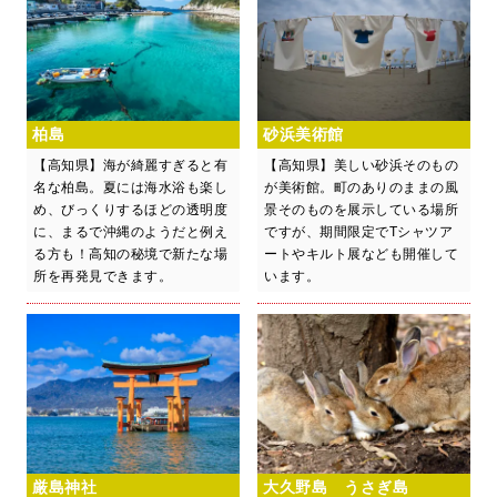
柏島
砂浜美術館
【高知県】海が綺麗すぎると有
【高知県】美しい砂浜そのもの
名な柏島。夏には海水浴も楽し
が美術館。町のありのままの風
め、びっくりするほどの透明度
景そのものを展示している場所
に、まるで沖縄のようだと例え
ですが、期間限定でTシャツア
る方も！高知の秘境で新たな場
ートやキルト展なども開催して
所を再発見できます。
います。
厳島神社
大久野島 うさぎ島