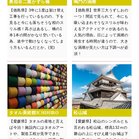
奥祖谷二重かずら橋
鳴門の渦潮
【徳島県】3年に1度は架け替え
【徳島県】世界三大うずしおの
工事を行っているものの、下を
一つ！間近で見られて、今にも
見ると今にも落ちそうな程のス
吸い込まれそうなスリルが味わ
リル感！高さはあるし、橋の1
えるアクティビティがあるのも
本1本の間がかなり空いている
人気の理由。日によって渦潮の
為、途中で動けなくなってしま
発生する時間が違うので、大き
う方もいるんだとか。(笑)
な渦潮が見たい方は下調べが必
須！
タオル美術館ICHIHIRO
松山城
【愛媛県】タオルの産地と言え
【愛媛県】松山のシンボルとも
ば今治！施設内にはタオルアー
言われる松山城。標高132ｍの
トや、製造工程が見学できた
勝山の上にそびえ建つお城は下