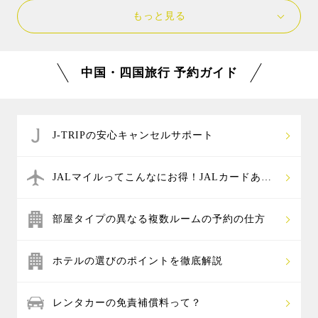
四国旅行では、海や川で遊ぶアクティビティが
域や、公共交通機関では行けない観光スポットなど移
ある港町の尾道が人気です。錦帯橋がある山口県の岩
もっと見る
人気です。高知県の仁淀川のSUPや、高知県の四万十
動手段が限られている場所が多く、県をまたぐ周遊旅
国や、岡山県の倉敷美観地区、広島と愛媛を繋ぐしま
川や徳島県の吉野川でラフティングやカヌーなど、美
行では宿泊地からの移動や、観光地から観光地への移
なみ海道も人気です。
しい川で遊んだり、瀬戸内海の穏やかな海で、カヤッ
動など、効率よく観光するならレンタカー付きプラン
効率よく観光するには、朝一便で出発、帰りは最終便
中国・四国旅行 予約ガイド
クやSUPでのんびり水上散歩を楽しむのがおすすめで
が便利でおすすめです。
の飛行機を予約して、現地での滞在時間を長くするこ
す。ほかにもイルカとふれあえるドルフィンスイムな
行きと帰りで違う空港を選んだ場合は、レンタカーを
とをおすすめします。
ど、子供と一緒に家族で楽しめるアクティビティも人
借りた店舗と異なる店舗に返却できる「レンタカー乗
気です。
り捨て」が可能です。（乗り捨て料金が別途必要）
J-TRIPの安心キャンセルサポート
なお、当社指定の空港店以外での乗り捨てはできませ
ん。
JALマイルってこんなにお得！JALカードあれ
これ
部屋タイプの異なる複数ルームの予約の仕方
ホテルの選びのポイントを徹底解説
レンタカーの免責補償料って？