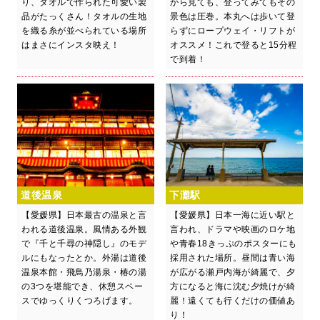
り、タオルで作られた可愛い製
から見ても、登ってみてもその
品がたっくさん！タオルの生地
景色は圧巻。本丸へは歩いて登
を織る糸が並べられている場所
らずにロープウェイ・リフトが
はまさにインスタ映え！
オススメ！これで登ると15分程
で到着！
道後温泉
下灘駅
【愛媛県】日本最古の温泉と言
【愛媛県】日本一海に近い駅と
われる道後温泉。風情ある外観
言われ、ドラマや映画のロケ地
で『千と千尋の神隠し』のモデ
や青春18きっぷのポスターにも
ルにもなったとか。外湯は道後
採用された場所。昼間は青い海
温泉本館・飛鳥乃湯泉・椿の湯
が広がる瀬戸内海が綺麗で、夕
の3つを堪能でき、休憩スペー
方になると海に沈む夕焼けが綺
スでゆっくりくつろげます。
麗！遠くても行くだけの価値あ
り！