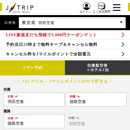
よくある質問
ログイン
東京発
出発地
羽田空港
LINE新規友だち登録で1,000円クーポンゲット
予約当日23時まで無料キープ＆キャンセル無料
キャンセル料をJマイルポイントで全額還元
往復航空券
ツアー予約
＋ホテル1泊
JALマイル + JマイルポイントがWで貯まる
往復
出発
到着
羽田空港
徳島空港
復路
到着
出発
徳島空港
羽田空港