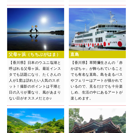
父母ヶ浜（ちちぶがはま）
直島
【香川県】日本のウユニ塩湖と
【香川県】草間彌生さんの「赤
呼ばれる父母ヶ浜。最近インス
かぼちゃ」が飾られていること
タでも話題になり、たくさんの
でも有名な直島。島を走るバス
人が1度は訪れたい人気のスポ
やフェリーはアートが描かれて
ット！撮影のポイントは干潮と
いるので、見るだけでも十分楽
日の入りが重なり、風があまり
しめ、生活の中にあるアートが
ない日がオススメだとか♪
楽しめます。