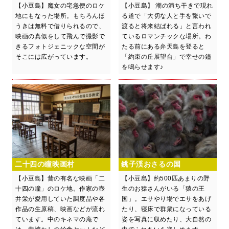
【小豆島】魔女の宅急便のロケ
【小豆島】 潮の満ち干きで現れ
地にもなった場所。もちろんほ
る道で「大切な人と手を繋いで
うきは無料で借りられるので、
渡ると将来結ばれる」と言われ
映画の真似をして飛んで撮影で
ているロマンチックな場所。わ
きるフォトジェニックな空間が
たる前にある弁天島を登ると
そこには広がっています。
「約束の丘展望台」で幸せの鐘
を鳴らせます♪
二十四の瞳映画村
銚子渓おさるの国
【小豆島】昔の有名な映画「二
【小豆島】約500匹あまりの野
十四の瞳」のロケ地。作家の壺
生のお猿さんがいる「猿の王
井栄が愛用していた調度品や各
国」。エサやり場でエサをあげ
作品の生原稿、映画などが流れ
たり、寝床で群衆になっている
ています。中のキネマの庵で
姿を写真に収めたり、大自然の