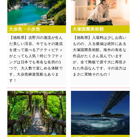
大歩危・小歩危
大塚国際美術館
【徳島県】吉野川の激流が生ん
【徳島県】入場料は少しお高い
だ美しい渓谷。今でもその激流
ものの、入る価値は絶対にある
を使って遊べるアクティビティ
大塚国際美術館。海外の有名な
がとっても人気！特にラフティ
作品がたくさん並んでいます
ングは日本でも有名な名所の1
が、全て陶板で原寸大に再現さ
つで、大人数で楽しめる体験で
れた作品なんです。その迫力は
す。大歩危峡遊覧船もありま
まさに実物そのもの！
す！