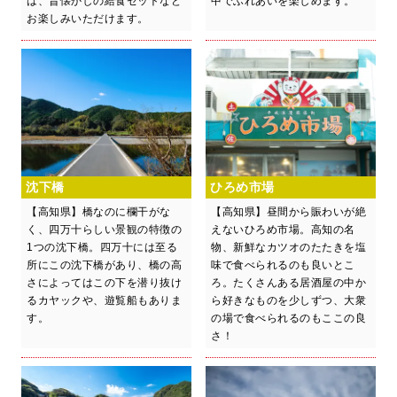
は、昔懐かしの給食セットなど
中でふれあいを楽しめます。
お楽しみいただけます。
沈下橋
ひろめ市場
【高知県】橋なのに欄干がな
【高知県】昼間から賑わいが絶
く、四万十らしい景観の特徴の
えないひろめ市場。高知の名
1つの沈下橋。四万十には至る
物、新鮮なカツオのたたきを塩
所にこの沈下橋があり、橋の高
味で食べられるのも良いとこ
さによってはこの下を潜り抜け
ろ。たくさんある居酒屋の中か
るカヤックや、遊覧船もありま
ら好きなものを少しずつ、大衆
す。
の場で食べられるのもここの良
さ！