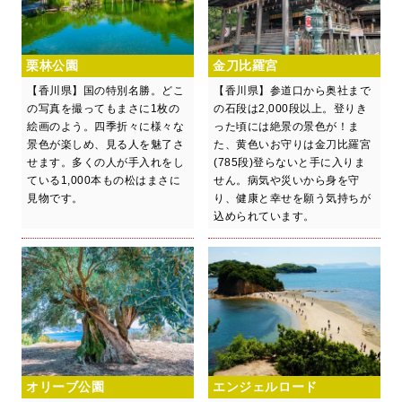
栗林公園
金刀比羅宮
【香川県】国の特別名勝。どこ
【香川県】参道口から奥社まで
の写真を撮ってもまさに1枚の
の石段は2,000段以上。登りき
絵画のよう。四季折々に様々な
った頃には絶景の景色が！ま
景色が楽しめ、見る人を魅了さ
た、黄色いお守りは金刀比羅宮
せます。多くの人が手入れをし
(785段)登らないと手に入りま
ている1,000本もの松はまさに
せん。病気や災いから身を守
見物です。
り、健康と幸せを願う気持ちが
込められています。
オリーブ公園
エンジェルロード