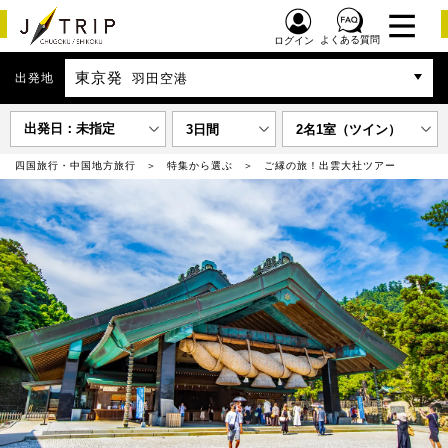
よくある質問
ログイン
東京発
出発地
羽田空港
出発日：未指定
3日間
2名1室（ツイン）
四国旅行・中国地方旅行
特集から選ぶ
ご縁の旅！出雲大社ツアー