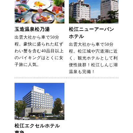
玉造温泉松乃湯
松江ニューアーバン
ホテル
出雲大社から車で50分
程。豪快に盛られた紅ず
出雲大社から車で50分
わい蟹を含む40品目以上
程。松江城や宍道湖に近
のバイキングはとくに女
く、観光ホテルとして利
子旅に人気。
便性抜群！松江しんじ湖
温泉も完備！
松江エクセルホテル
東急