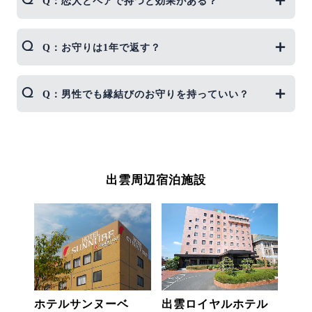
Q：恋人とペアで持つと効果がある？
A：同じ縁結び守を2人で持つことで、より絆が深ま
Q：お守りは1年で返す？
ると信じられています。
A：基本は1年でお返し（古札納所へ）し、必要であ
Q：男性でも縁結びのお守りを持っていい？
れば新たにいただくのが良いとされます。
A：もちろんOK！縁＝人とのご縁全般なので、仕事
や人間関係の願掛けにも◎
出雲周辺宿泊施設
ホテルサンヌーベ
出雲ロイヤルホテル