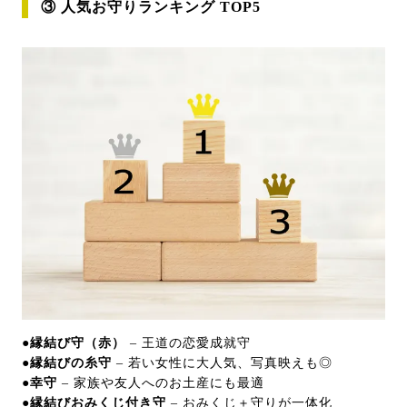
③ 人気お守りランキング TOP5
●縁結び守（赤）
– 王道の恋愛成就守
●縁結びの糸守
– 若い女性に大人気、写真映えも◎
●幸守
– 家族や友人へのお土産にも最適
●縁結びおみくじ付き守
– おみくじ＋守りが一体化