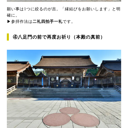
願い事は1つに絞るのが吉。「縁結びをお願いします」と明
確に。
▶参拝作法は
二礼四拍手一礼
です。
④八足門の前で再度お祈り（本殿の真前）