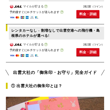
マイルが貯まる
2名1室（ツイン）
予約後すぐにe-チケットが送られます
料金・詳細
レンタカーなし - 割増なしで出雲空港への飛行機・島
根県のホテルが選べる!
マイルが貯まる
2名1室（ツイン）
予約後すぐにe-チケットが送られます
料金・詳細
出雲大社の「御朱印・お守り」完全ガイド
① 出雲大社の御朱印とは？