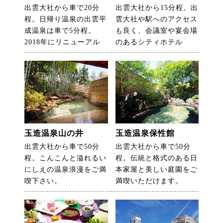
出雲大社から車で20分
出雲大社から15分程。出
程。日帰り温泉の出雲平
雲大社や駅へのアクセス
成温泉は車で5分程。
も良く、会議室や宴会場
2018年にリニューアル
のあるシティホテル
玉造温泉山の井
玉造温泉保性館
出雲大社から車で50分
出雲大社から車で50分
程。こんこんと溢れるい
程。伝統と格式のある日
にしえの温泉浪漫をご満
本家屋と美しい庭園をご
喫下さい。
満喫いただけます。