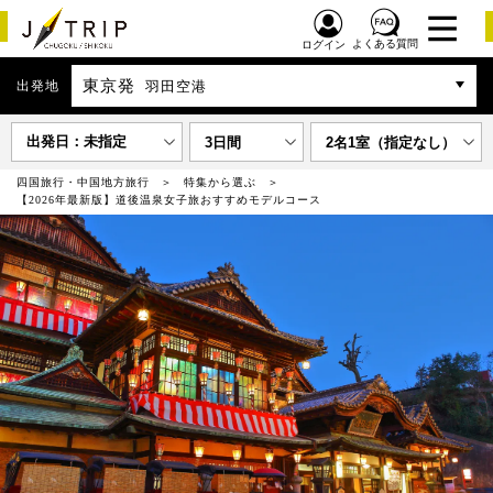
よくある質問
ログイン
東京発
出発地
羽田空港
出発日：未指定
3日間
2名1室（指定なし）
四国旅行・中国地方旅行
特集から選ぶ
【2026年最新版】道後温泉女子旅おすすめモデルコース