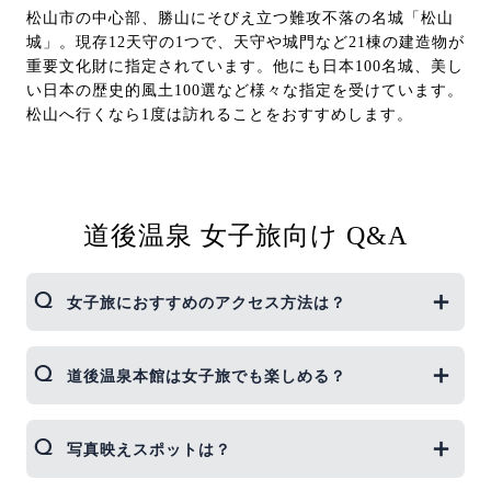
松山市の中心部、勝山にそびえ立つ難攻不落の名城「松山
城」。現存12天守の1つで、天守や城門など21棟の建造物が
重要文化財に指定されています。他にも日本100名城、美し
い日本の歴史的風土100選など様々な指定を受けています。
松山へ行くなら1度は訪れることをおすすめします。
道後温泉 女子旅向け Q&A
女子旅におすすめのアクセス方法は？
松山空港から道後温泉駅までリムジンバスで約40
道後温泉本館は女子旅でも楽しめる？
分。荷物が少なければ市内電車でのんびり移動も女
子旅らしくて◎。
レトロな浴場でインスタ映え間違いなし。浴衣を着
写真映えスポットは？
て館内でのんびり過ごすのも人気です。