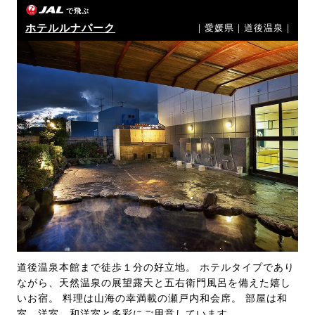
で飛ぶ
ホテルルナパーク
｜愛媛県｜道後温泉｜
道後温泉本館まで徒歩１分の好立地。 ホテルタイプであり
ながら、天然温泉の展望露天と五右衛門風呂を備えた嬉し
いお宿。 料理は山海の幸満載の瀬戸内和会席。 部屋は和
室、洋室、和洋室と多彩にご用意しています。