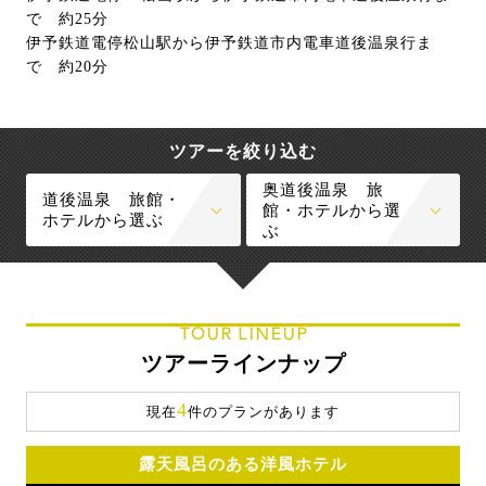
で 約25分
伊予鉄道電停松山駅から伊予鉄道市内電車道後温泉行ま
で 約20分
ツアーを絞り込む
奥道後温泉 旅
道後温泉 旅館・
館・ホテルから選
ホテルから選ぶ
ぶ
TOUR LINEUP
ツアーラインナップ
4
現在
件のプランがあります
露天風呂のある洋風ホテル