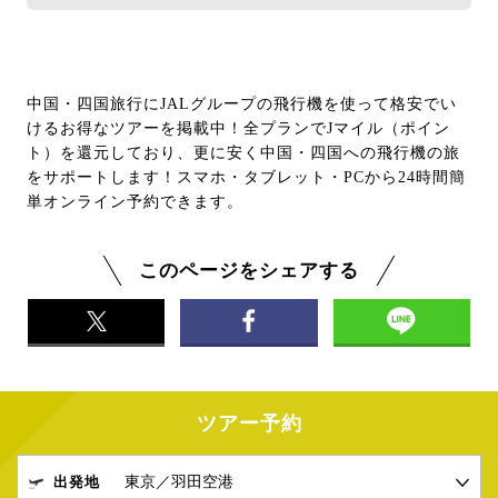
ン。
春は桜×浴衣で写真映え、秋は紅葉と温泉で癒し、
冬は湯上がりグルメが格別。四季ごとに違った楽し
みがあります。
中国・四国旅行にJALグループの飛行機を使って格安でい
けるお得なツアーを掲載中！全プランでJマイル（ポイン
ト）を還元しており、更に安く中国・四国への飛行機の旅
をサポートします！スマホ・タブレット・PCから24時間簡
単オンライン予約できます。
このページをシェアする
ツアー予約
出発地