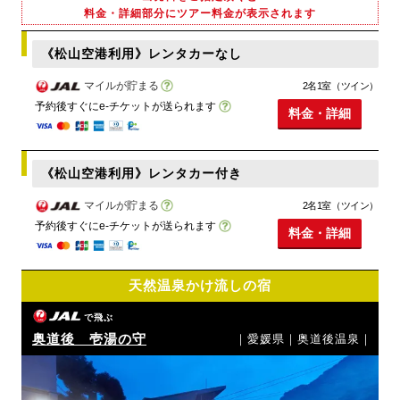
料金・詳細部分にツアー料金が表示されます
《松山空港利用》レンタカーなし
マイルが貯まる
2名1室（ツイン）
予約後すぐにe-チケットが送られます
料金・詳細
《松山空港利用》レンタカー付き
マイルが貯まる
2名1室（ツイン）
予約後すぐにe-チケットが送られます
料金・詳細
天然温泉かけ流しの宿
で飛ぶ
奥道後 壱湯の守
｜愛媛県｜奥道後温泉｜