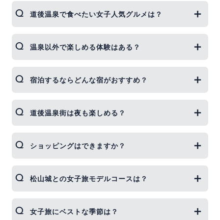
夜にライトアップされた道後温泉本館、道後ぎやま
道後温泉で食べたい女子人気グルメは？
んガラス美術館の庭園、坊っちゃんカラクリ時計前
は特に映えスポット。
みかんジュース飲み比べ、坊っちゃん団子、道後プ
温泉以外で楽しめる体験はある？
リンなど。商店街のスイーツ巡りは必須です。
足湯めぐり、浴衣レンタルで街歩き、アート作品が
宿泊するならどんな宿がおすすめ？
点在する「道後オンセナート」も女子に人気。
露天風呂付き客室のある旅館や、女子向けアメニテ
道後温泉街は夜も楽しめる？
ィが充実したデザインホテルが好評です。
ライトアップされた温泉本館や商店街の夜散歩がロ
ショッピングはできますか？
マンチック。夜カフェやバーで女子会もおすすめで
す。
道後ハイカラ通りで愛媛みかんコスメや砥部焼の雑
松山城との女子旅モデルコースは？
貨をゲット。旅の思い出にぴったり。
午前はロープウェイで松山城へ、ランチに鯛めしを
女子旅にベストな季節は？
食べて、午後は道後温泉でのんびり、が人気プラ