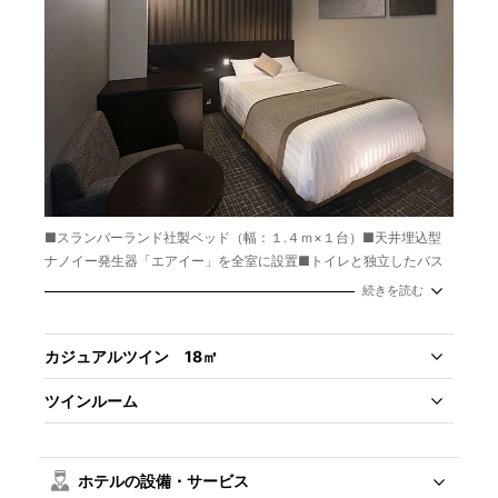
■スランバーランド社製ベッド（幅：１.４ｍ×１台）■天井埋込型
ナノイー発生器「エアイー」を全室に設置■トイレと独立したバス
ルーム■ＷＩ-ＦＩ接続可
続きを読む
面積：18㎡
定員：2名
ベッドサイズ：140㎝
カジュアルツイン 18㎡
ツインルーム
ホテルの設備・サービス