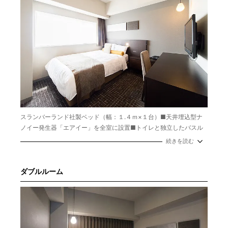
スランバーランド社製ベッド（幅：１.４ｍ×１台）■天井埋込型ナ
ノイー発生器「エアイー」を全室に設置■トイレと独立したバスル
ーム■ＷＩ-ＦＩ接続可
続きを読む
面積：18㎡
定員：1～2名
ベッドサイズ：140㎝
ダブルルーム