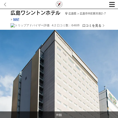
広島ワシントンホテル
広島県 > 広島市中区新天地2-7
>
MAP
4.2 口コミ数：646件
口コミを見る
外観
スーペリアダブ