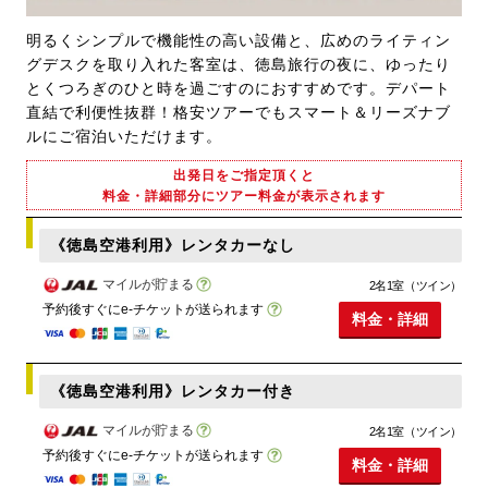
明るくシンプルで機能性の高い設備と、広めのライティン
グデスクを取り入れた客室は、徳島旅行の夜に、ゆったり
とくつろぎのひと時を過ごすのにおすすめです。デパート
直結で利便性抜群！格安ツアーでもスマート＆リーズナブ
ルにご宿泊いただけます。
出発日をご指定頂くと
料金・詳細部分にツアー料金が表示されます
《徳島空港利用》レンタカーなし
マイルが貯まる
2名1室（ツイン）
予約後すぐにe-チケットが送られます
料金・詳細
《徳島空港利用》レンタカー付き
マイルが貯まる
2名1室（ツイン）
予約後すぐにe-チケットが送られます
料金・詳細