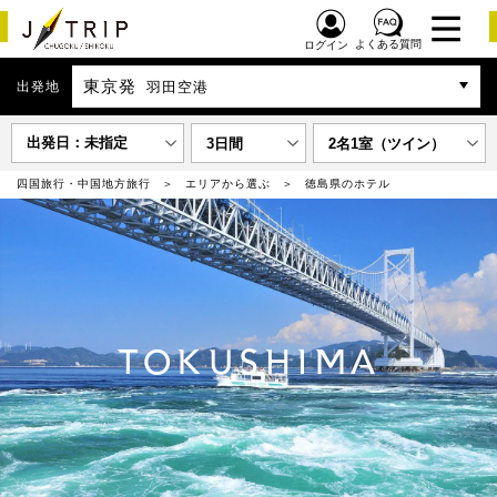
よくある質問
ログイン
東京発
出発地
羽田空港
出発日：未指定
3日間
2名1室（ツイン）
四国旅行・中国地方旅行
エリアから選ぶ
徳島県のホテル
TOKUSHIMA