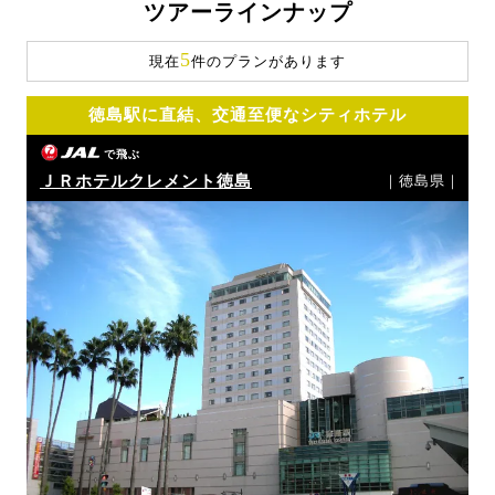
ツアーラインナップ
5
現在
件のプランがあります
徳島駅に直結、交通至便なシティホテル
で飛ぶ
ＪＲホテルクレメント徳島
｜徳島県｜