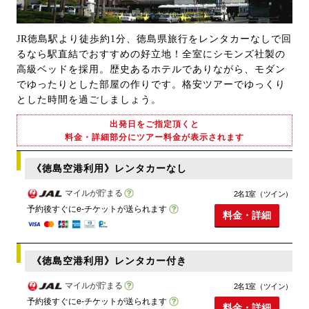
JR徳島駅より徒歩約1分、徳島県旅行をレンタカーなしで回
るなら駅直結でおすすめの好立地！全室にシモンズ社製の
高級ベッドを採用。歴史あるホテルでありながら、モダン
でゆったりとした部屋の作りです。格安ツアーでゆっくり
とした時間を過ごしましょう。
出発日をご指定頂くと
料金・詳細部分にツアー料金が表示されます
《徳島空港利用》レンタカーなし
マイルが貯まる
2名1室（ツイン）
予約後すぐにe-チケットが送られます
料金・詳細
《徳島空港利用》レンタカー付き
マイルが貯まる
2名1室（ツイン）
予約後すぐにe-チケットが送られます
料金・詳細