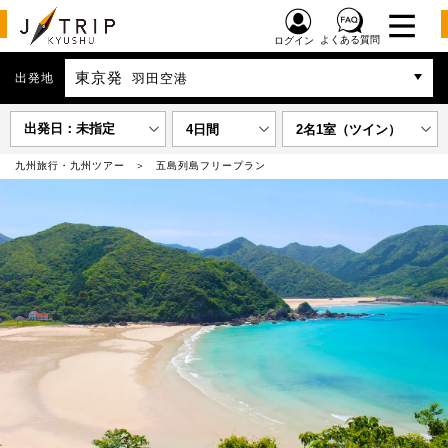
よくある質問
ログイン
東京発
出発地
羽田空港
出発日：未指定
4日間
2名1室（ツイン）
九州旅行・九州ツアー
五島列島フリープラン