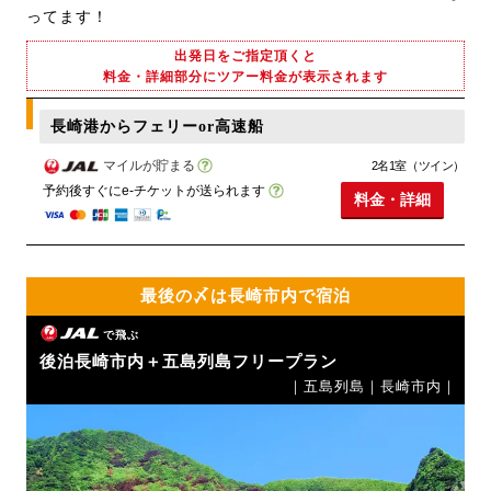
ってます！
出発日をご指定頂くと
料金・詳細部分にツアー料金が表示されます
長崎港からフェリーor高速船
マイルが貯まる
2名1室（ツイン）
予約後すぐにe-チケットが送られます
料金・詳細
最後の〆は長崎市内で宿泊
で飛ぶ
後泊長崎市内＋五島列島フリープラン
｜五島列島｜長崎市内｜