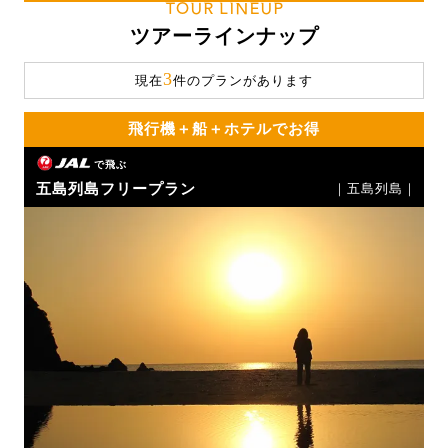
TOUR LINEUP
ツアーラインナップ
3
現在
件のプランがあります
飛行機＋船＋ホテルでお得
で飛ぶ
五島列島フリープラン
｜五島列島｜