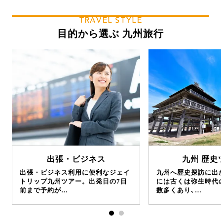
TRAVEL STYLE
目的から選ぶ 九州旅行
出張・ビジネス
九州 歴史
出張・ビジネス利用に便利なジェイ
九州へ歴史探訪に出
トリップ九州ツアー。出発日の7日
には古くは弥生時代
前まで予約が…
数多くあり､…