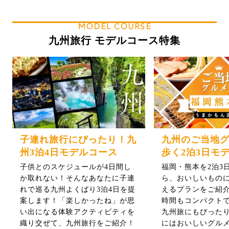
MODEL COURSE
九州旅行 モデルコース特集
子連れ旅行にぴったり！九
九州のご当地
州3泊4日モデルコース
歩く2泊3日モ
子供とのスケジュールが4日間し
福岡・熊本を2泊3
か取れない！そんなあなたに子連
ら、おいしいもの
れで巡る九州よくばり3泊4日を提
えるプランをご紹介
案します！「楽しかったね」が思
時間もコンパクト
い出になる体験アクティビティを
九州旅にもぴった
織り交ぜて、九州旅行をご紹介！
にはおいしいグル