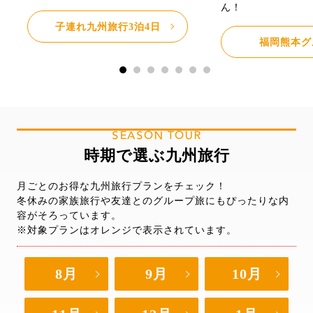
ん！
子連れ九州旅行3泊4日
福岡熊本グ
SEASON TOUR
時期で選ぶ九州旅行
月ごとのお得な九州旅行プランをチェック！
冬休みの家族旅行や友達とのグループ旅にもぴったりな内
容がそろっています。
※対象プランはオレンジで表示されています。
8月
9月
10月