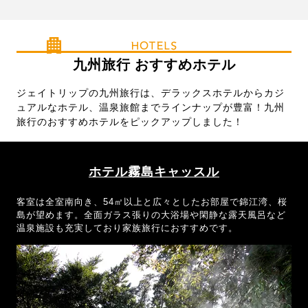
の旅館に泊まれるプランもあるの
で、癒し時間もしっかり確保◎きっ
とあなたにぴったりの九州旅が見つ
HOTELS
かりますよ。
九州旅行 おすすめホテル
ジェイトリップの九州旅行は、デラックスホテルからカジ
ュアルなホテル、温泉旅館までラインナップが豊富！九州
旅行のおすすめホテルをピックアップしました！
ホテル霧島キャッスル
客室は全室南向き、54㎡以上と広々としたお部屋で錦江湾、桜
島が望めます。全面ガラス張りの大浴場や閑静な露天風呂など
温泉施設も充実しており家族旅行におすすめです。