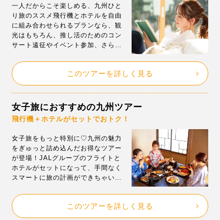
一人だからこそ楽しめる、九州ひと
り旅のススメ飛行機とホテルを自由
に組み合わせられるプランなら、観
光はもちろん、推し活のためのコン
サート遠征やイベント参加、さらに
は帰省だって、自分好みの旅が叶っ
ちゃいます。しかも、ひとり旅だと
このツアーを詳しく見る
意外と高くつきがちな「シングルル
ーム」も、ジェイトリップならお得
に予約OK！九州各地の魅力をぎゅっ
と詰め込んだ、自分だけの旅プラン
女子旅におすすめの九州ツアー
を作って、思い立ったその日にふら
飛行機＋ホテルがセットでおトク！
りと出かけてみませんか？
女子旅をもっと特別に♡九州の魅力
をぎゅっと詰め込んだお得なツアー
が登場！JALグループのフライトと
ホテルがセットになって、手間なく
スマートに旅の計画ができちゃいま
す。ハウステンボスの入園券が付い
たプランや、各県の人気スポットを
このツアーを詳しく見る
めぐるコースなど、選べる内容がと
にかく豊富！もちろん、有名温泉地