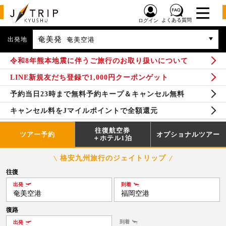
よくある質問
ログイン
奄美発
出発地
奄美空港
令和8年熊本地震に伴うご旅行のお取り扱いについて
LINE新規友だち登録で1,000円クーポンゲット
予約当日23時まで無料予約キープ＆キャンセル無料
キャンセル料をJマイルポイントで全額還元
往復航空券
ツアー予約
オプショナルツアー
＋ホテル1泊
格安九州旅行のジェイトリップ
往復
出発
到着
奄美空港
福岡空港
復路
到着
出発