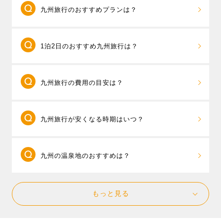
四季折々の魅力が詰まった九州。夏は福岡の
九州旅行のおすすめプランは？
「博多祇園山笠」や熊本の「山鹿灯籠まつり」など、
伝統行事が各地で開催され、祭りの熱気に包まれま
福岡県と大分県、福岡県と長崎県と佐賀県など2
す。秋は紅葉の名所、大分・耶馬溪や宮崎・高千穂峡
1泊2日のおすすめ九州旅行は？
つ以上の県をまたいだ周遊旅行が売れ筋です。「
九州
の彩り豊かな景色が人気。冬は温泉とともに、福岡名
周遊フリープラン
」なら、 旅先では終日自由行動、お
物のもつ鍋や水炊きで心も体もぽかぽかに。春には、
1泊2日で楽しみたい場合は、行きたい県は1つに
客様のご希望に合わせて空港やフライト、ホテルを組
長崎・ハウステンボスのチューリップやバラ、福岡・
九州旅行の費用の目安は？
して、滞在時間を重視した旅行プランを立てましょ
み合わせて自分だけの自由なツアーが作れるパックツ
河内藤園の藤棚、海の中道海浜公園のネモフィラと桜
う。
朝発プラン
なら1泊2日でも滞在時間を長く確保で
アーです。さらに、必要に応じてレンタカー付きも選
など、花めぐりもおすすめです。
東京発・2泊3日のパックツアーの平均予算は4万
きるのでおすすめです。
べるので、行きたいエリアや旅行の目的に合わせて自
九州旅行が安くなる時期はいつ？
円台〜、出発直前や、夏休み、年末年始など高めの時
例えば長崎県のハウステンボスと長崎市内を一度に楽
由にスケジュールを組むことができます。
期は5万円台～が旅行代金の目安となります。11/6現
しみたい場合には、1日目にハウステンボス、宿泊は長
九州内でも人気のテーマパーク「ハウステンボス」の
飛行機とホテルがセットになったパックツアー
在、20,700円が最安値となっています。（参考：東京
崎市内のホテルを選ぶと、夜は長崎新地中華街でグル
1DAYパスが付いた九州周遊プランもありますので、ハ
九州の温泉地のおすすめは？
は、空席状況により料金が変動します。ツアー料金を
発 1泊2日 2名1室ツインルームの場合）
メを楽しみ、翌日は長崎市内観光というスケジュール
ウステンボスをあわせて楽しむのもおすすめです。
安く抑えるには、早期予約、出発日間際の予約では空
が楽しめます。 また、別府温泉や湯布院温泉、黒川温
九州にたくさんある温泉地の中から、じっくり
席が多い時間帯の飛行機を選ぶことをおすすめしま
泉といった温泉地に滞在するなら、外湯巡りで宿泊ホ
もっと見る
滞在をして湯めぐりや観光を楽しめる温泉地をご紹介
す。また、人気の日程をずらして、ゴールデンウィー
テル以外の温泉も楽しみ、温泉街をのんびり散策する
いたします。 大分県の
別府温泉
や
湯布院温泉
、熊本県
ク明け～6月の梅雨時期、お正月明けの1月～2月などは
温泉旅行がおすすめです。