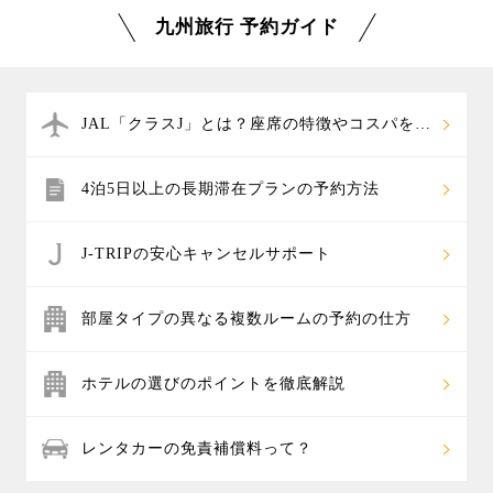
の
黒川温泉
などが特におすすめです。
安い日が多くなるので要チェックです。温泉旅行やハ
九州旅行 予約ガイド
他には雲仙温泉、霧島温泉郷、指宿温泉など、人気の
ウステンボス旅行、新鮮な海の幸や山の幸のグルメ旅
温泉地の特集や、人気温泉宿ランキングなどを掲載し
行など、年間を通してお楽しみいただけますので、ぜ
ています。温泉ホテル＋往復航空券のパックツアーな
ひオフシーズンに格安で行ける時期をご検討くださ
ら、自分だけの温泉旅行もカスタマイズでき、お好み
い。
JAL「クラスJ」とは？座席の特徴やコスパを解
の温泉宿を組み合わせたオリジナル旅行を楽しめま
説
す。
4泊5日以上の長期滞在プランの予約方法
J-TRIPの安心キャンセルサポート
部屋タイプの異なる複数ルームの予約の仕方
ホテルの選びのポイントを徹底解説
レンタカーの免責補償料って？