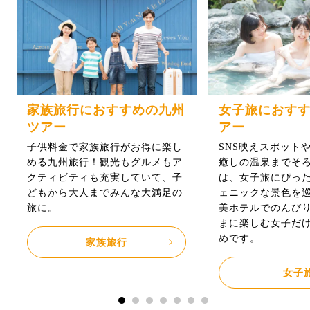
家族旅行におすすめの九州
女子旅におす
ツアー
アー
子供料金で家族旅行がお得に楽し
SNS映えスポット
める九州旅行！観光もグルメもア
癒しの温泉までそ
クティビティも充実していて、子
は、女子旅にぴっ
どもから大人までみんな大満足の
ェニックな景色を
旅に。
美ホテルでのんび
まに楽しむ女子だ
めです。
家族旅行
女子