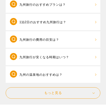
四季折々の魅力が詰まった九州。夏は福岡の
九州旅行のおすすめプランは？
「博多祇園山笠」や熊本の「山鹿灯籠まつり」など、
伝統行事が各地で開催され、祭りの熱気に包まれま
福岡県と大分県、福岡県と長崎県と佐賀県など2
す。秋は紅葉の名所、大分・耶馬溪や宮崎・高千穂峡
1泊2日のおすすめ九州旅行は？
つ以上の県をまたいだ周遊旅行が売れ筋です。「
九州
の彩り豊かな景色が人気。冬は温泉とともに、福岡名
周遊フリープラン
」なら、 旅先では終日自由行動、お
物のもつ鍋や水炊きで心も体もぽかぽかに。春には、
1泊2日で楽しみたい場合は、行きたい県は1つに
客様のご希望に合わせて空港やフライト、ホテルを組
長崎・ハウステンボスのチューリップやバラ、福岡・
九州旅行の費用の目安は？
して、滞在時間を重視した旅行プランを立てましょ
み合わせて自分だけの自由なツアーが作れるパックツ
河内藤園の藤棚、海の中道海浜公園のネモフィラと桜
う。
朝発プラン
なら1泊2日でも滞在時間を長く確保で
アーです。さらに、必要に応じてレンタカー付きも選
など、花めぐりもおすすめです。
東京発・2泊3日のパックツアーの平均予算は4万
きるのでおすすめです。
べるので、行きたいエリアや旅行の目的に合わせて自
九州旅行が安くなる時期はいつ？
円台〜、出発直前や、夏休み、年末年始など高めの時
例えば長崎県のハウステンボスと長崎市内を一度に楽
由にスケジュールを組むことができます。
期は5万円台～が旅行代金の目安となります。11/6現
しみたい場合には、1日目にハウステンボス、宿泊は長
九州内でも人気のテーマパーク「ハウステンボス」の
飛行機とホテルがセットになったパックツアー
在、20,700円が最安値となっています。（参考：東京
崎市内のホテルを選ぶと、夜は長崎新地中華街でグル
1DAYパスが付いた九州周遊プランもありますので、ハ
九州の温泉地のおすすめは？
は、空席状況により料金が変動します。ツアー料金を
発 1泊2日 2名1室ツインルームの場合）
メを楽しみ、翌日は長崎市内観光というスケジュール
ウステンボスをあわせて楽しむのもおすすめです。
安く抑えるには、早期予約、出発日間際の予約では空
が楽しめます。 また、別府温泉や湯布院温泉、黒川温
九州にたくさんある温泉地の中から、じっくり
席が多い時間帯の飛行機を選ぶことをおすすめしま
泉といった温泉地に滞在するなら、外湯巡りで宿泊ホ
もっと見る
滞在をして湯めぐりや観光を楽しめる温泉地をご紹介
す。また、人気の日程をずらして、ゴールデンウィー
テル以外の温泉も楽しみ、温泉街をのんびり散策する
いたします。 大分県の
別府温泉
や
湯布院温泉
、熊本県
ク明け～6月の梅雨時期、お正月明けの1月～2月などは
温泉旅行がおすすめです。