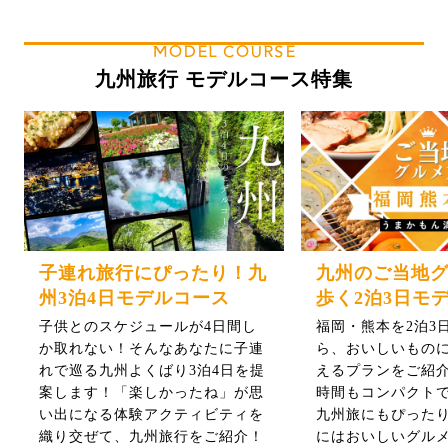
MODEL COURSE
九州旅行 モデルコース特集
子連れ旅行にぴったり！九
九州のご当地
州3泊4日モデルコース
歩く2泊3日モ
子供とのスケジュールが4日間し
福岡・熊本を2泊3
か取れない！そんなあなたに子連
ら、おいしいもの
れで巡る九州よくばり3泊4日を提
えるプランをご紹介
案します！「楽しかったね」が思
時間もコンパクト
い出になる体験アクティビティを
九州旅にもぴった
織り交ぜて、九州旅行をご紹介！
にはおいしいグル