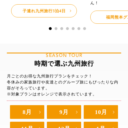
ん！
子連れ九州旅行3泊4日
福岡熊本グ
SEASON TOUR
時期で選ぶ九州旅行
月ごとのお得な九州旅行プランをチェック！
冬休みの家族旅行や友達とのグループ旅にもぴったりな内
容がそろっています。
※対象プランはオレンジで表示されています。
8月
9月
10月