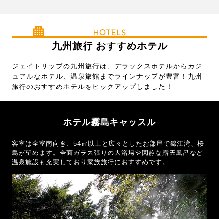
に予約OK！九州各地の魅力をぎゅっ
と詰め込んだ、自分だけの旅プラン
を作って、思い立ったその日にふら
HOTELS
りと出かけてみませんか？
九州旅行 おすすめホテル
ジェイトリップの九州旅行は、デラックスホテルからカジ
ュアルなホテル、温泉旅館までラインナップが豊富！九州
旅行のおすすめホテルをピックアップしました！
ホテル霧島キャッスル
客室は全室南向き、54㎡以上と広々としたお部屋で錦江湾、桜
島が望めます。全面ガラス張りの大浴場や閑静な露天風呂など
温泉施設も充実しており家族旅行におすすめです。