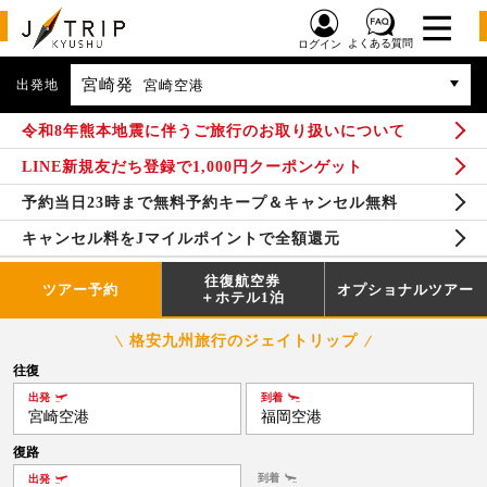
よくある質問
ログイン
宮崎発
出発地
宮崎空港
令和8年熊本地震に伴うご旅行のお取り扱いについて
LINE新規友だち登録で1,000円クーポンゲット
予約当日23時まで無料予約キープ＆キャンセル無料
キャンセル料をJマイルポイントで全額還元
往復航空券
ツアー予約
オプショナルツアー
＋ホテル1泊
格安九州旅行のジェイトリップ
往復
出発
到着
宮崎空港
福岡空港
復路
到着
出発