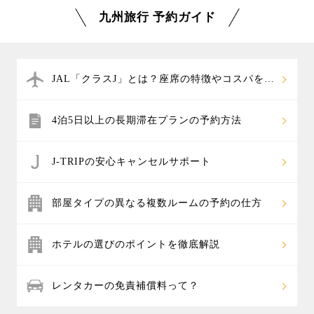
の
黒川温泉
などが特におすすめです。
安い日が多くなるので要チェックです。温泉旅行やハ
九州旅行 予約ガイド
他には雲仙温泉、霧島温泉郷、指宿温泉など、人気の
ウステンボス旅行、新鮮な海の幸や山の幸のグルメ旅
温泉地の特集や、人気温泉宿ランキングなどを掲載し
行など、年間を通してお楽しみいただけますので、ぜ
ています。温泉ホテル＋往復航空券のパックツアーな
ひオフシーズンに格安で行ける時期をご検討くださ
ら、自分だけの温泉旅行もカスタマイズでき、お好み
い。
JAL「クラスJ」とは？座席の特徴やコスパを解
の温泉宿を組み合わせたオリジナル旅行を楽しめま
説
す。
4泊5日以上の長期滞在プランの予約方法
J-TRIPの安心キャンセルサポート
部屋タイプの異なる複数ルームの予約の仕方
ホテルの選びのポイントを徹底解説
レンタカーの免責補償料って？