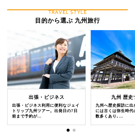
TRAVEL STYLE
目的から選ぶ 九州旅行
出張・ビジネス
九州 歴史
出張・ビジネス利用に便利なジェイ
九州へ歴史探訪に出
トリップ九州ツアー。出発日の7日
には古くは弥生時代
前まで予約が…
数多くあり､…