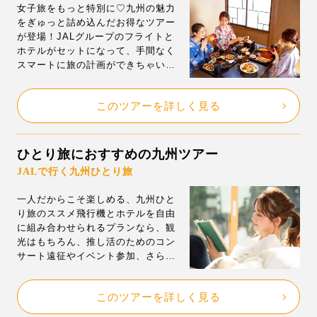
女子旅をもっと特別に♡九州の魅力
をぎゅっと詰め込んだお得なツアー
が登場！JALグループのフライトと
ホテルがセットになって、手間なく
スマートに旅の計画ができちゃいま
す。ハウステンボスの入園券が付い
たプランや、各県の人気スポットを
このツアーを詳しく見る
めぐるコースなど、選べる内容がと
にかく豊富！もちろん、有名温泉地
の旅館に泊まれるプランもあるの
で、癒し時間もしっかり確保◎きっ
ひとり旅におすすめの九州ツアー
とあなたにぴったりの九州旅が見つ
JALで行く九州ひとり旅
かりますよ。
一人だからこそ楽しめる、九州ひと
り旅のススメ飛行機とホテルを自由
に組み合わせられるプランなら、観
光はもちろん、推し活のためのコン
サート遠征やイベント参加、さらに
は帰省だって、自分好みの旅が叶っ
ちゃいます。しかも、ひとり旅だと
このツアーを詳しく見る
意外と高くつきがちな「シングルル
ーム」も、ジェイトリップならお得