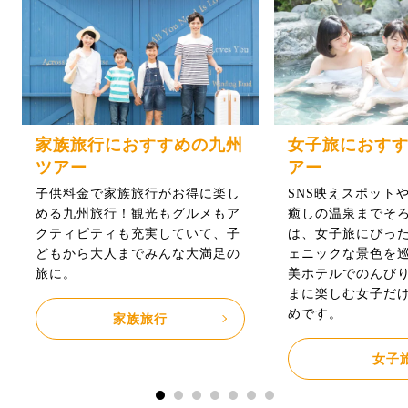
家族旅行におすすめの九州
女子旅におす
ツアー
アー
子供料金で家族旅行がお得に楽し
SNS映えスポット
める九州旅行！観光もグルメもア
癒しの温泉までそ
クティビティも充実していて、子
は、女子旅にぴっ
どもから大人までみんな大満足の
ェニックな景色を
旅に。
美ホテルでのんび
まに楽しむ女子だ
めです。
家族旅行
女子