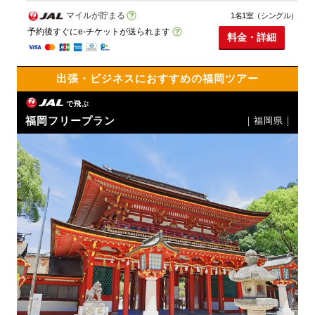
マイルが貯まる
1名1室（シングル）
予約後すぐにe-チケットが送られます
料金・詳細
出張・ビジネスにおすすめの福岡ツアー
で飛ぶ
福岡フリープラン
｜福岡県｜