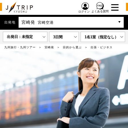
よくある質問
ログイン
宮崎発
出発地
宮崎空港
出発日：未指定
3日間
1名1室（指定なし）
九州旅行・九州ツアー
宮崎発
目的から選ぶ
出張・ビジネス