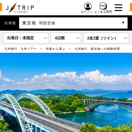
よくある質問
ログイン
東京発
出発地
羽田空港
出発日：未指定
4日間
2名1室（ツイン）
九州旅行・九州ツアー
特集から選ぶ
九州旅行 観光地への移動時間