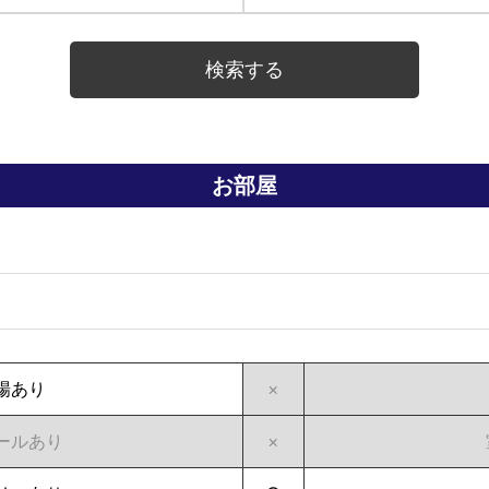
お部屋
場あり
×
ールあり
×