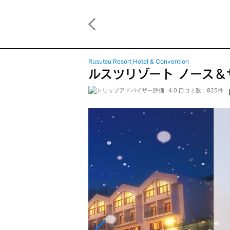
Rusutsu Resort Hotel & Convention
ルスツリゾート ノース
4.0 口コミ数：825件