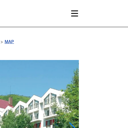
 >
MAP