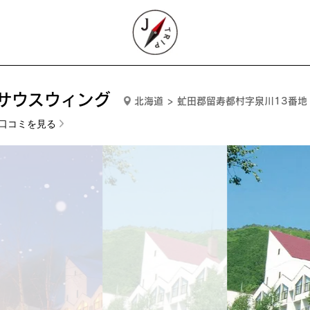
＆サウスウィング
北海道 > 虻田郡留寿都村字泉川13番地
口コミを見る