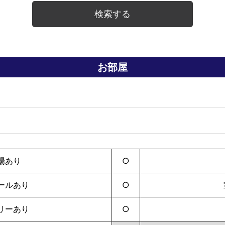
お部屋
場あり
○
ールあり
○
リーあり
○