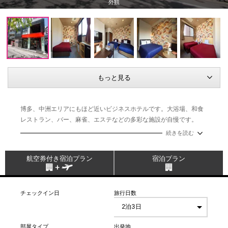
コンフォートシングル 17㎡
もっと見る
博多、中洲エリアにもほど近いビジネスホテルです。大浴場、和食
レストラン、バー、麻雀、エステなどの多彩な施設が自慢です。
続きを読む
航空券付き宿泊プラン
宿泊プラン
チェックイン日
旅行日数
部屋タイプ
出発地