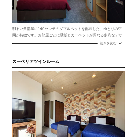
明るい角部屋に140センチのダブルベットを配置した、ゆとりの空
間が特徴です。お部屋ごとに壁紙とカーペットが異なる多彩なデザ
インは、お楽しみの一つです。
続きを読む
面積：17㎡
定員：1～2名
ベッドサイズ：140cm×200cm
スーペリアツインルーム