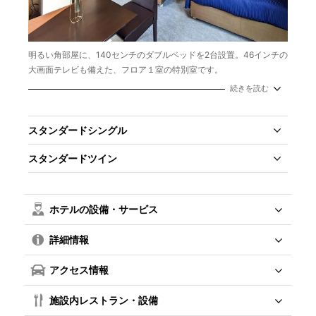
明るい角部屋に、140センチのダブルベッドを2台設置。46インチの
大画面テレビも備えた、フロア１室の特別室です。
面積：27㎡
続きを読む
定員：2～4名
ベッドサイズ：140cm×200cm 2台 （3名時は1台エキストラベ
ッド、4名時は3名利用と同じベッド数です）
スタンダードシングル
スタンダードツイン
ホテルの設備・サービス
詳細情報
アクセス情報
施設内レストラン・設備