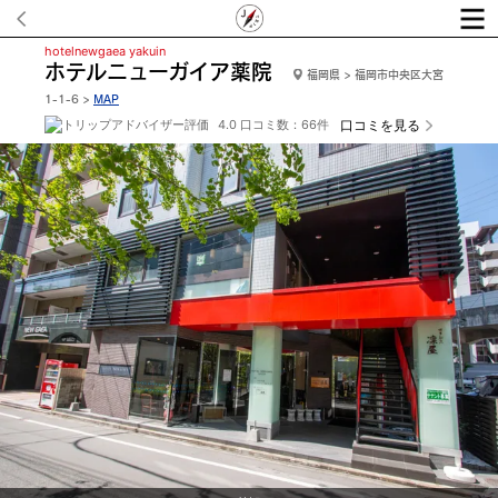
hotelnewgaea yakuin
ホテルニューガイア薬院
福岡県 > 福岡市中央区大宮
1-1-6 >
MAP
4.0 口コミ数：66件
口コミを見る