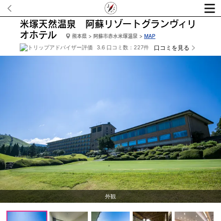
米塚天然温泉 阿蘇リゾートグランヴィリ
オホテル
熊本県 > 阿蘇市赤水米塚温泉 >
MAP
3.6 口コミ数：227件
口コミを見る
外観