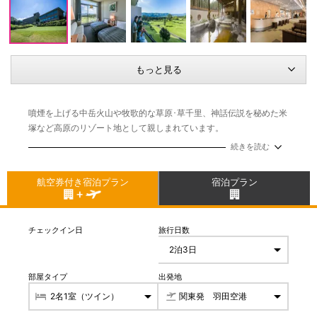
もっと見る
噴煙を上げる中岳火山や牧歌的な草原･草千里、神話伝説を秘めた米
塚など高原のリゾート地として親しまれています。
続きを読む
航空券付き宿泊プラン
宿泊プラン
チェックイン日
旅行日数
部屋タイプ
出発地