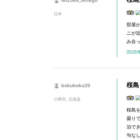
MiZoRe_Amego
日本
部屋か
ニが近
み合
202
桜島
bokuboku29
小樽市, 北海道
桜島
曇り
泊で
句な