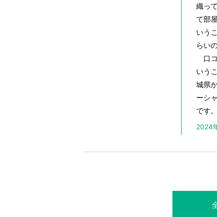
織っ
て部
いうこ
らい
口コ
いう
城県
ーシ
です
202