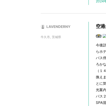
202
空港
LAVENDERNY
牛久市, 茨城県
今後
らホ
バス
ろか
（１
換え
とに
光案
バス
SP