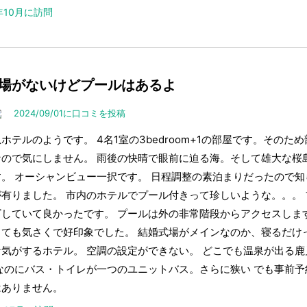
4年10月に訪問
場がないけどプールはあるよ
2024/09/01に口コミを投稿
ホテルのようです。 4名1室の3bedroom+1の部屋です。その
なので気にしません。 雨後の快晴で眼前に迫る海。そして雄大な桜
す。 オーシャンビュー一択です。 日程調整の素泊まりだったので
が有りました。 市内のホテルでプール付きって珍しいような。。。
ビしていて良かったです。 プールは外の非常階段からアクセスしま
とても気さくで好印象でした。 結婚式場がメインなのか、寝るだけ
な気がするホテル。 空調の設定ができない。 どこでも温泉が出る
 なのにバス・トイレが一つのユニットバス。さらに狭い でも事前
はありません。