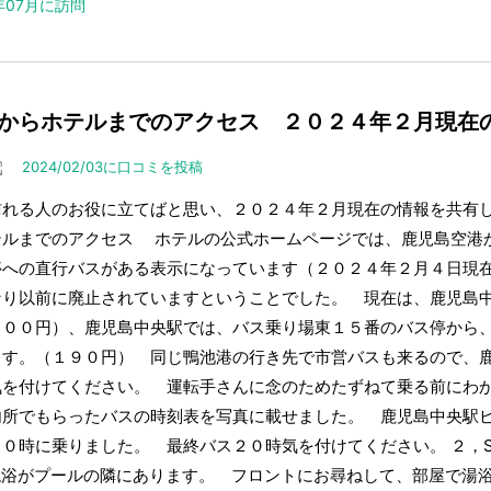
4年07月に訪問
からホテルまでのアクセス ２０２４年２月現在
2024/02/03に口コミを投稿
訪れる人のお役に立てばと思い、２０２４年２月現在の情報を共有し
テルまでのアクセス ホテルの公式ホームページでは、鹿児島空港
停への直行バスがある表示になっています（２０２４年２月４日現
なり以前に廃止されていますということでした。 現在は、鹿児島
４００円）、鹿児島中央駅では、バス乗り場東１５番のバス停から
ます。（１９０円） 同じ鴨池港の行き先で市営バスも来るので、
気を付けてください。 運転手さんに念のためたずねて乗る前にわ
内所でもらったバスの時刻表を写真に載せました。 鹿児島中央駅
２０時に乗りました。 最終バス２０時気を付けてください。 ２，
A混浴がプールの隣にあります。 フロントにお尋ねして、部屋で湯