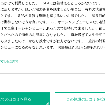
て出かけて利用しました。 SPAには着替えるところがないです。
屋に戻りますが、脱いだ湯浴み着を脱水したい場合は、有料の洗濯
とです。 SPAの泉質は塩味を感じるいいお湯でした。 温泉目的
ので期待しないほうが良いです。 ３，オーシャンビューじゃない部
ミで全室オーシャンビューとあったので期待して来ましたが、前
ことだったので街側のお部屋になりました。 還暦過ぎて人生最初
から来ましたので、かなり残念ですが仕方がないです。 旅行の計
ャンビューになるのかなと思います。 お部屋はきれいに清掃されリ
。
4年01月に訪問
全ての口コミを見る
この施設の口コミを投