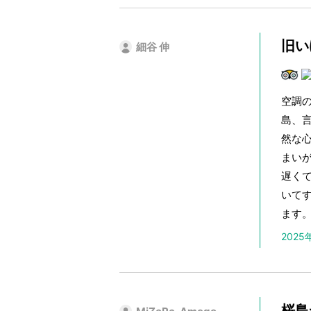
旧い
細谷 伸
空調
島、
然な
まい
遅く
いて
ます
202
桜島