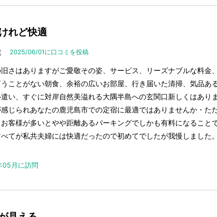
けれど快適
2025/06/01に口コミを投稿
の旧さはありますがご愛敬その姿、サービス、リーズナブルな料金
言うことがない朝食、余裕の広いお部屋、行き届いた清掃、気品あ
心遣い、すぐに対岸自然美溢れる大隅半島への玄関口新しくはあり
が感じられあなたの鹿児島市での定宿に最適ではありませんか・た
てお客様が多いとやや距離あるパーキングでしかも有料になること
すべてが私共夫婦には快適だったので初めてでしたが我慢しました
。
5年05月に訪問
が見える