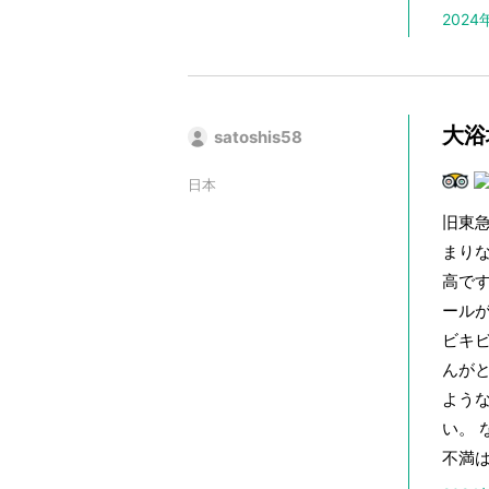
202
大浴
satoshis58
日本
旧東急
まり
高で
ール
ビキ
んが
よう
い。
不満