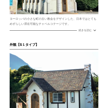
ヨーロッパの小さな町の古い教会をデザインした、日本ではとても
めずらしい滞在可能なチャペルコテージです。
現在もウェディングで利用されている幸せに溢れたコテージで大切
続きを読む
な方との特別な時間をお過ごしください。
面積：52㎡
定員：2名
外観【S１タイプ】
ベッド：キングベッドルーム