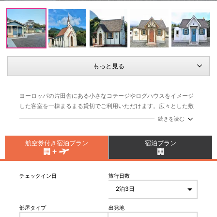
もっと見る
ヨーロッパの片田舎にある小さなコテージやログハウスをイメージ
した客室を一棟まるまる貸切でご利用いただけます。広々とした敷
地内にかわいいコテージが点在しまるでテーマパークのよう。全部
続きを読む
屋に設置されているハンモックにゆられながら、のんびりステイを
お楽しみください。
航空券付き宿泊プラン
宿泊プラン
《新型コロナウィルス感染予防対策について》
ホテル公式ウェブサイトをご確認ください。
チェックイン日
旅行日数
https://morinokokage.net/
部屋タイプ
出発地