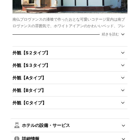
南仏プロヴァンスの漆喰で作ったおとな可愛いコテージ室内は南プ
ロヴァンスの雰囲気で、ホワイトアイアンのかわいいベッド、フレ
ンチアンティーク風のタイル洗面台とトイレ、ベランダには、専用
続きを読む
テーブル、ハンモックも用意しています。
面積：20㎡
定員：2名
外観【S２タイプ】
外観【S３タイプ】
外観【Aタイプ】
外観【Bタイプ】
外観【Cタイプ】
ホテルの設備・サービス
詳細情報