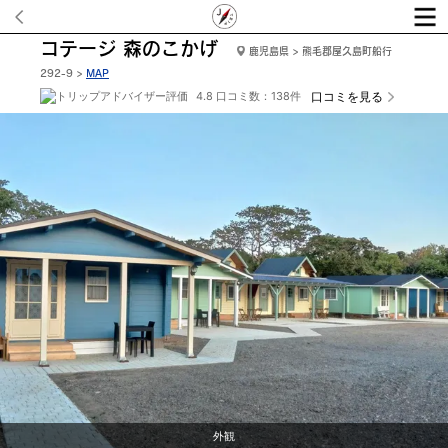
コテージ 森のこかげ
鹿児島県 > 熊毛郡屋久島町船行
292-9 >
MAP
4.8 口コミ数：138件
口コミを見る
外観【チャペルコテージ】52㎡