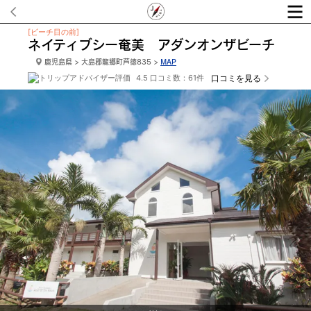
[ビーチ目の前]
ネイティブシー奄美 アダンオンザビーチ
鹿児島県 > 大島郡龍郷町芦徳835 >
MAP
4.5 口コミ数：61件
口コミを見る