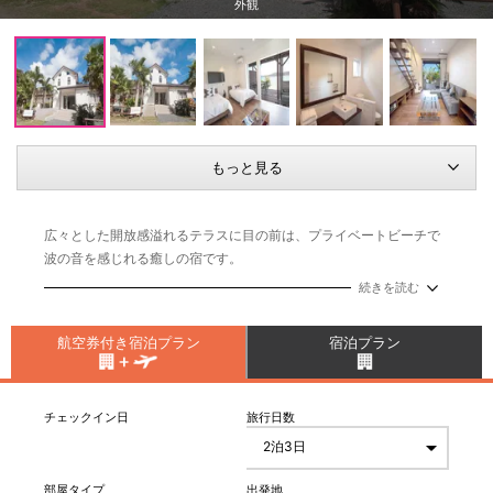
外観
もっと見る
広々とした開放感溢れるテラスに目の前は、プライベートビーチで
波の音を感じれる癒しの宿です。
続きを読む
航空券付き宿泊プラン
宿泊プラン
チェックイン日
旅行日数
部屋タイプ
出発地