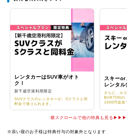
レンタカーはSUV車がオト
スキーorス
ク！
レンタル無
新千歳空港利用限定
さらに…ルスツ
BURTONの「S
SUVクラスのレンタカーが、Sクラスと同
1000円追加で
料金で借りられます。
横スクロールで他の特典も見る▶▶▶
※添い寝のお子様は特典付与の対象外となります