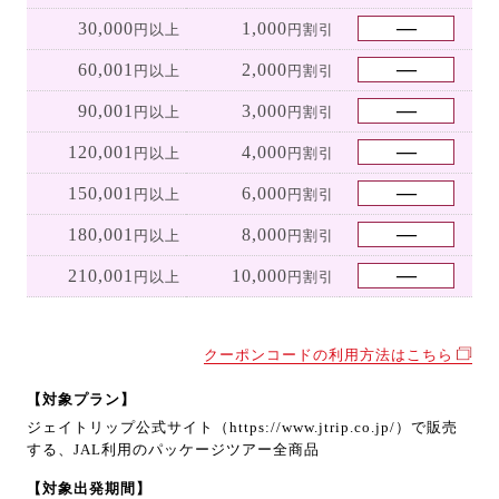
30,000
1,000
円以上
円割引
60,001
2,000
円以上
円割引
90,001
3,000
円以上
円割引
120,001
4,000
円以上
円割引
150,001
6,000
円以上
円割引
180,001
8,000
円以上
円割引
210,001
10,000
円以上
円割引
クーポンコードの利用方法はこちら
【対象プラン】
ジェイトリップ公式サイト（https://www.jtrip.co.jp/）で販売
する、JAL利用のパッケージツアー全商品
【対象出発期間】