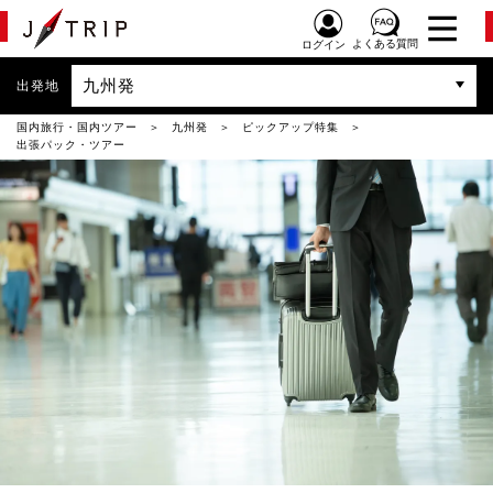
よくある質問
ログイン
九州発
出発地
国内旅行・国内ツアー
九州発
ピックアップ特集
出張パック・ツアー