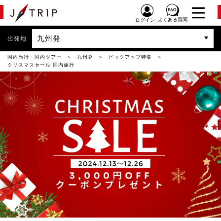
よくある質問
ログイン
九州発
出発地
国内旅行・国内ツアー
九州発
ピックアップ特集
クリスマスセール 国内旅行