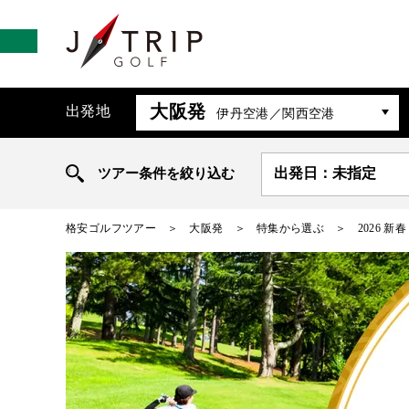
大阪発
出発地
伊丹空港／関西空港
ツアー条件を絞り込む
出発日：未指定
格安ゴルフツアー
大阪発
特集から選ぶ
2026 