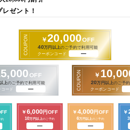
プレゼント！
20,000
COUPON
￥
OFF
40
万円以上
のご予約で利用可能
クーポンコード
15,000
10,00
COUPON
OFF
￥
20
以上
のご予約で利用可能
万円以上
のご予
ンコード
クーポンコード
6,000
4,000
FF
￥
円OFF
￥
円OFF
￥
10
6
3
万円以上
万円以上
のご予約
のご予約
予約