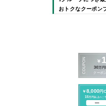
おトクなクーポン
COUPON
￥
30
万円
クーポ
8,000
￥
円O
15
万円以上
のご