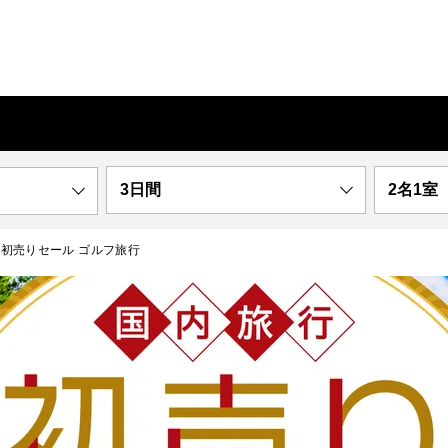
3日間
2名1室
新春 初売りセール ゴルフ旅行