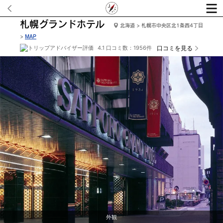
札幌グランドホテル
北海道 > 札幌市中央区北1条西4丁目
>
MAP
4.1 口コミ数：1956件
口コミを見る
ロビースタッフ