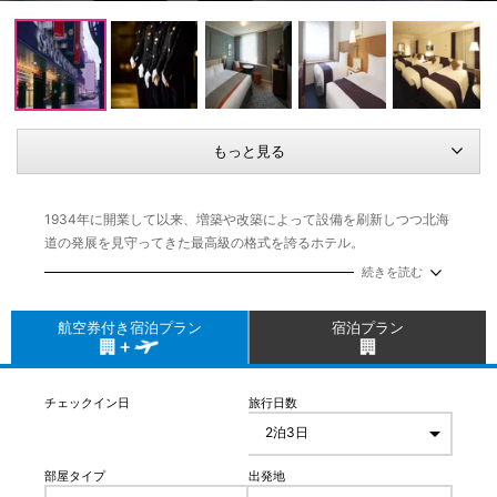
もっと見る
1934年に開業して以来、増築や改築によって設備を刷新しつつ北海
道の発展を見守ってきた最高級の格式を誇るホテル。
2025年7月に本館をリニューアルいたしました。
続きを読む
JR札幌駅からの地下道に直結しているため天候に関わらずアクセス
も快適。歴史ある風格が、充実したホテルステイを約束してくれま
航空券付き宿泊プラン
宿泊プラン
す。
チェックイン日
旅行日数
部屋タイプ
出発地