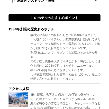
施設内レストラン・設備
このホテルのおすすめポイント
1934年創業の歴史あるホテル
故秩父の宮殿下の提唱のもとに昭和9年に誕生した
「札幌グランドホテル」。開業以来受け継がれてきた
ホスピタリティ精神をもとに最高の“おもてなし”を追
及し続けてきた伝統あるシティホテルです。
創業時には、とてもモダンでお洒落だったホテル外
観。
その伝統と風格を大切に守りながら、時代とともに進
化を続け、2025年7月には本館をリニューアル。
極上の時間を私たちに提供してくれます。
より快適で洗練された空間へと生まれ変わり、極上の
時間を私たちに提供してくれます。
アクセス抜群
JR札幌駅、地下鉄大通駅から地下道で繋がってい
て、札幌グランドホテル専用口からホテルへ直結。
悪天候時や冬の雪道に関係なく、キャリーケースなど
の大きなお荷物があっても快適にホテルへ歩いていけ