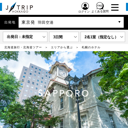
よくある質問
ログイン
東京発
出発地
羽田空港
出発日：未指定
3日間
2名1室（指定なし）
北海道旅行・北海道ツアー
エリアから選ぶ
札幌のホテル
SAPPORO