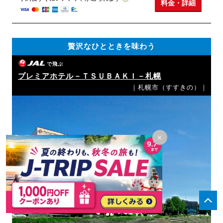
料金・詳細
贅沢なひとときを味わう
で飛ぶ
プレミアホテル－ＴＳＵＢＡＫＩ－札幌
｜札幌市（すすきの）｜
×