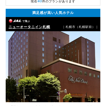
40
現在
件のプランがあります
満足感が高い人気ホテル
で飛ぶ
ニューオータニイン札幌
｜札幌市（札幌駅前）｜