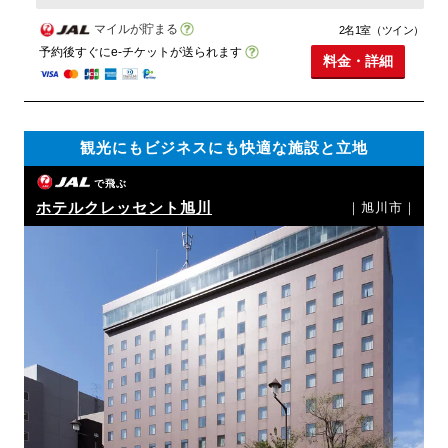
マイルが貯まる
2名1室（ツイン）
予約後すぐにe-チケットが送られます
料金・詳細
観光にもビジネスにも快適な施設と立地
で飛ぶ
ホテルクレッセント旭川
｜旭川市｜