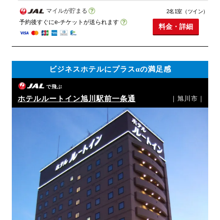
マイルが貯まる
2名1室（ツイン）
予約後すぐにe-チケットが送られます
料金・詳細
ビジネスホテルにプラスαの満足感
で飛ぶ
ホテルルートイン旭川駅前一条通
｜旭川市｜