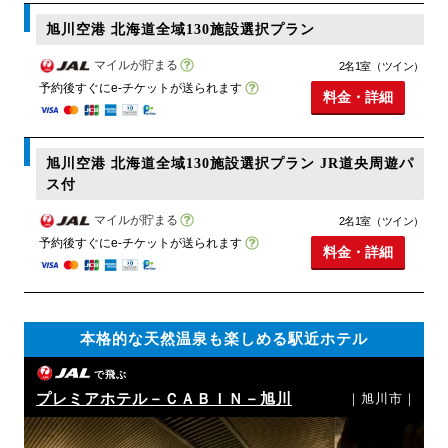
旭川空港 北海道全域130施設選択プラン
マイルが貯まる
2名1室（ツイン）
予約後すぐにe-チケットが送られます
料金・詳細
旭川空港 北海道全域130施設選択プラン JR道央周遊パ
ス付
マイルが貯まる
2名1室（ツイン）
予約後すぐにe-チケットが送られます
料金・詳細
本格的な天然温泉も楽しめる駅近ホテル
で飛ぶ
プレミアホテル－ＣＡＢＩＮ－旭川
｜旭川市｜