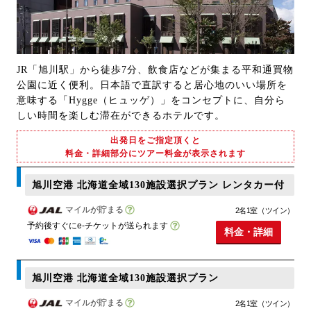
JR「旭川駅」から徒歩7分、飲食店などが集まる平和通買物
公園に近く便利。日本語で直訳すると居心地のいい場所を
意味する「Hygge（ヒュッゲ）」をコンセプトに、自分ら
しい時間を楽しむ滞在ができるホテルです。
出発日をご指定頂くと
料金・詳細部分にツアー料金が表示されます
旭川空港 北海道全域130施設選択プラン レンタカー付
マイルが貯まる
2名1室（ツイン）
予約後すぐにe-チケットが送られます
料金・詳細
旭川空港 北海道全域130施設選択プラン
マイルが貯まる
2名1室（ツイン）