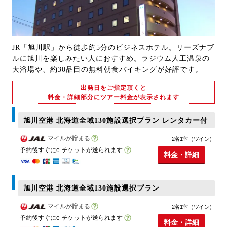
JR「旭川駅」から徒歩約5分のビジネスホテル。リーズナブ
ルに旭川を楽しみたい人におすすめ。ラジウム人工温泉の
大浴場や、約30品目の無料朝食バイキングが好評です。
出発日をご指定頂くと
料金・詳細部分にツアー料金が表示されます
旭川空港 北海道全域130施設選択プラン レンタカー付
マイルが貯まる
2名1室（ツイン）
予約後すぐにe-チケットが送られます
料金・詳細
旭川空港 北海道全域130施設選択プラン
マイルが貯まる
2名1室（ツイン）
予約後すぐにe-チケットが送られます
料金・詳細