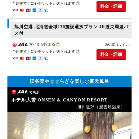
予約後すぐにe-チケットが送られます
料金・詳細
旭川空港 北海道全域130施設選択プラン JR道央周遊パ
ス付
マイルが貯まる
2名1室（ツイン）
予約後すぐにe-チケットが送られます
料金・詳細
渓谷美やせせらぎを楽しむ露天風呂
で飛ぶ
ホテル大雪 ONSEN & CANYON RESORT
｜旭川近郊（層雲峡温泉）｜