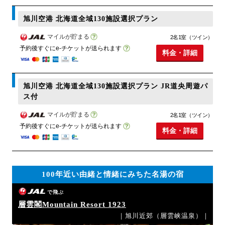
旭川空港 北海道全域130施設選択プラン
マイルが貯まる
2名1室（ツイン）
予約後すぐにe-チケットが送られます
料金・詳細
旭川空港 北海道全域130施設選択プラン JR道央周遊パ
ス付
マイルが貯まる
2名1室（ツイン）
予約後すぐにe-チケットが送られます
料金・詳細
100年近い由緒と情緒にみちた名湯の宿
で飛ぶ
層雲閣Mountain Resort 1923
｜旭川近郊（層雲峡温泉）｜