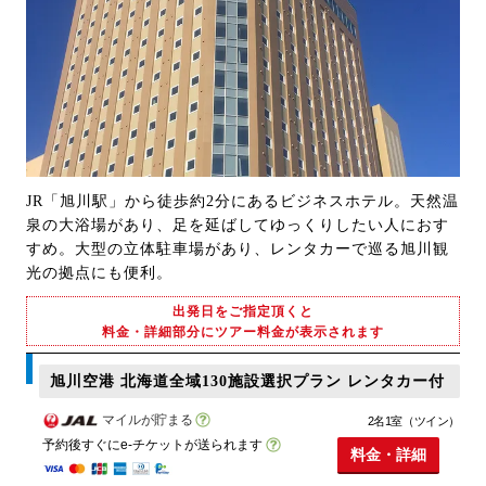
JR「旭川駅」から徒歩約2分にあるビジネスホテル。天然温
泉の大浴場があり、足を延ばしてゆっくりしたい人におす
すめ。大型の立体駐車場があり、レンタカーで巡る旭川観
光の拠点にも便利。
出発日をご指定頂くと
料金・詳細部分にツアー料金が表示されます
旭川空港 北海道全域130施設選択プラン レンタカー付
マイルが貯まる
2名1室（ツイン）
予約後すぐにe-チケットが送られます
料金・詳細