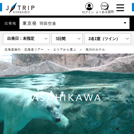
よくある質問
ログイン
東京発
出発地
羽田空港
出発日：未指定
3日間
2名1室（ツイン）
北海道旅行・北海道ツアー
エリアから選ぶ
旭川のホテル
ASAHIKAWA