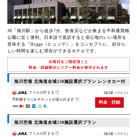
JR「旭川駅」から徒歩7分、飲食店などが集まる平和通買物
公園に近く便利。日本語で直訳すると居心地のいい場所を
意味する「Hygge（ヒュッゲ）」をコンセプトに、自分ら
しい時間を楽しむ滞在ができるホテルです。
出発日をご指定頂くと
料金・詳細部分にツアー料金が表示されます
旭川空港 北海道全域130施設選択プラン レンタカー付
マイルが貯まる
2名1室（ツイン）
予約後すぐにe-チケットが送られます
料金・詳細
旭川空港 北海道全域130施設選択プラン
マイルが貯まる
2名1室（ツイン）