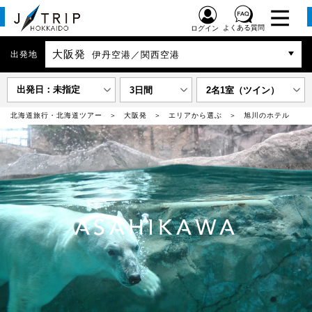
よくある質問
ログイン
大阪発
出発地
伊丹空港／関西空港
出発日：未指定
3日間
2名1室（ツイン）
北海道旅行・北海道ツアー
大阪発
エリアから選ぶ
旭川のホテル
ASAHIKAWA