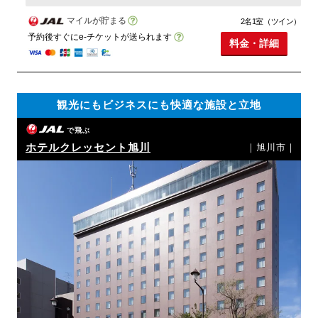
マイルが貯まる
2名1室（ツイン）
予約後すぐにe-チケットが送られます
料金・詳細
観光にもビジネスにも快適な施設と立地
で飛ぶ
ホテルクレッセント旭川
｜旭川市｜