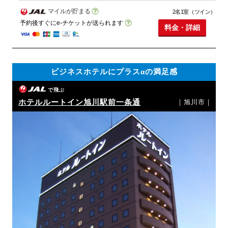
マイルが貯まる
2名1室（ツイン）
予約後すぐにe-チケットが送られます
料金・詳細
ビジネスホテルにプラスαの満足感
で飛ぶ
ホテルルートイン旭川駅前一条通
｜旭川市｜