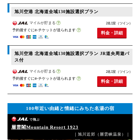
旭川空港 北海道全域130施設選択プラン
マイルが貯まる
2名1室（ツイン）
予約後すぐにe-チケットが送られます
料金・詳細
旭川空港 北海道全域130施設選択プラン JR道央周遊パ
ス付
マイルが貯まる
2名1室（ツイン）
予約後すぐにe-チケットが送られます
料金・詳細
100年近い由緒と情緒にみちた名湯の宿
で飛ぶ
層雲閣Mountain Resort 1923
｜旭川近郊（層雲峡温泉）｜