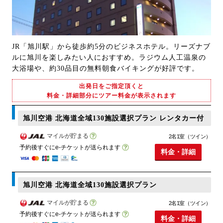
JR「旭川駅」から徒歩約5分のビジネスホテル。リーズナブ
ルに旭川を楽しみたい人におすすめ。ラジウム人工温泉の
大浴場や、約30品目の無料朝食バイキングが好評です。
出発日をご指定頂くと
料金・詳細部分にツアー料金が表示されます
旭川空港 北海道全域130施設選択プラン レンタカー付
マイルが貯まる
2名1室（ツイン）
予約後すぐにe-チケットが送られます
料金・詳細
旭川空港 北海道全域130施設選択プラン
マイルが貯まる
2名1室（ツイン）
予約後すぐにe-チケットが送られます
料金・詳細