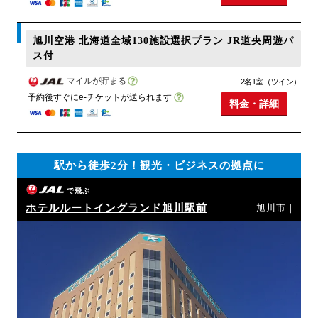
旭川空港 北海道全域130施設選択プラン JR道央周遊パ
ス付
マイルが貯まる
2名1室（ツイン）
予約後すぐにe-チケットが送られます
料金・詳細
駅から徒歩2分！観光・ビジネスの拠点に
で飛ぶ
ホテルルートイングランド旭川駅前
｜旭川市｜