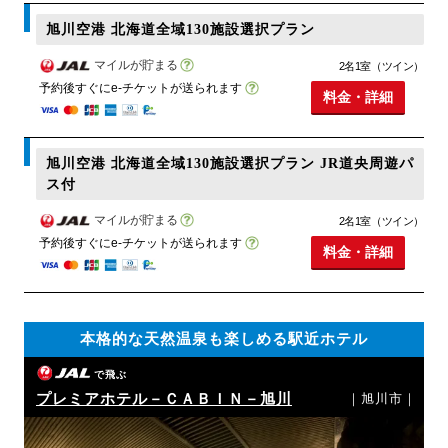
旭川空港 北海道全域130施設選択プラン
マイルが貯まる
2名1室（ツイン）
予約後すぐにe-チケットが送られます
料金・詳細
旭川空港 北海道全域130施設選択プラン JR道央周遊パ
ス付
マイルが貯まる
2名1室（ツイン）
予約後すぐにe-チケットが送られます
料金・詳細
本格的な天然温泉も楽しめる駅近ホテル
で飛ぶ
プレミアホテル－ＣＡＢＩＮ－旭川
｜旭川市｜