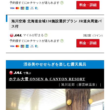
予約後すぐにe-チケットが送られます
料金・詳細
旭川空港 北海道全域130施設選択プラン JR道央周遊パ
ス付
マイルが貯まる
2名1室（ツイン）
予約後すぐにe-チケットが送られます
料金・詳細
渓谷美やせせらぎを楽しむ露天風呂
で飛ぶ
ホテル大雪 ONSEN & CANYON RESORT
｜旭川近郊（層雲峡温泉）｜