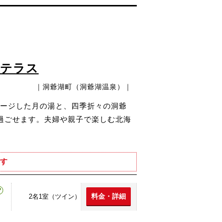
ドテラス
｜洞爺湖町（洞爺湖温泉）｜
ージした月の湯と、四季折々の洞爺
過ごせます。夫婦や親子で楽しむ北海
す
料金・詳細
2名1室（ツイン）