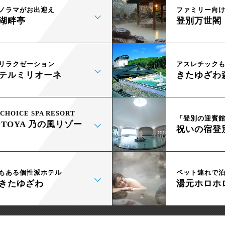
ノラマがお出迎え
ファミリー向
湖畔亭
登別万世閣
リラクゼーション
アスレチック
テルミリオーネ
きたゆざわ
CHOICE SPA RESORT
「登別の迎賓
TOYA 乃の風リゾー
祝いの宿登
もある個性派ホテル
ペット連れで
きたゆざわ
湯元ホロホ