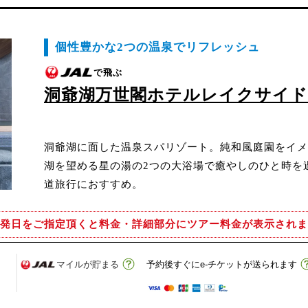
個性豊かな2つの温泉でリフレッシュ
で飛ぶ
洞爺湖万世閣ホテルレイクサイ
洞爺湖に面した温泉スパリゾート。純和風庭園をイメ
湖を望める星の湯の2つの大浴場で癒やしのひと時を
道旅行におすすめ。
発日をご指定頂くと
料金・詳細部分にツアー料金が表示されま
マイルが貯まる
予約後すぐにe-チケットが送られます