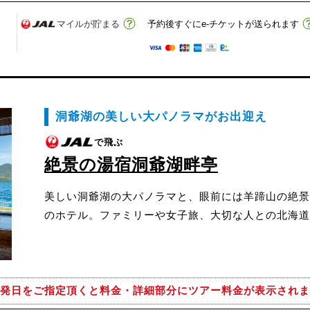
マイルが貯まる
予約後すぐにe-チケットが送られます
洞爺湖の美しい大パノラマがお出迎え
で飛ぶ
絶景の湯宿洞爺湖畔亭
美しい洞爺湖の大パノラマと、眼前には羊蹄山の絶景
のホテル。ファミリーや女子旅、大切な人との北海道
発日をご指定頂くと
料金・詳細部分にツアー料金が表示されま